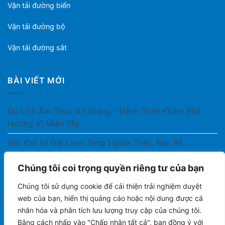
Vận tải đường biển
Vận tải đường bộ
Vận tải đường sắt
BÀI VIẾT MỚI
Du Lịch Ẩm Thực An Giang – Hành Trình Khám Phá
Hương Vị Miền Tây
Gửi Khô Đi Đài Loan Tặng Người Thân, Bạn Bè
Gửi Thuốc Cho Người Thân Ở Nước Ngoài Có Được
Chúng tôi coi trọng quyền riêng tư của bạn
Không?
Chúng tôi sử dụng cookie để cải thiện trải nghiệm duyệt
Gửi Công Văn, Tài Liệu Hỏa Tốc Từ Nam Ra Bắc
web của bạn, hiển thị quảng cáo hoặc nội dung được cá
nhân hóa và phân tích lưu lượng truy cập của chúng tôi.
Gửi Cà Phê Đóng Gói Sang Áo Có Được Không?
Bằng cách nhấp vào "Chấp nhận tất cả", bạn đồng ý với