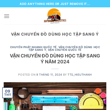
Skip
ADD ANYTHING HERE OR JUST REMOVE IT...
to
content
VẬN CHUYỂN ĐỒ DÙNG HỌC TẬP SANG Ý
CHUYỂN PHÁT NHANH QUỐC TẾ
,
VẬN CHUYỂN ĐỒ DÙNG HỌC
TẬP SANG Ý
,
VẬN CHUYỂN QUỐC TẾ
VẬN CHUYỂN ĐỒ DÙNG HỌC TẬP SANG
Ý NĂM 2024
POSTED ON
9 THÁNG 11, 2024
BY
TTS_HIEUTHANH
09
Th11