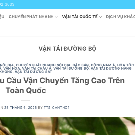
92 3633
ỆU
CHUYỂN PHÁT NHANH
VẬN TẢI QUỐC TẾ
DỊCH VỤ KHÁ
VẬN TẢI ĐƯỜNG BỘ
NỘI ĐỊA
,
CHUYỂN PHÁT NHANH NỘI ĐỊA
,
ĐẶC SẢN
,
ĐÔNG NAM Á
,
HỎA TỐC
Á
,
VĂN HÓA
,
VẬN TẢI CHÂU Á
,
VẬN TẢI ĐƯỜNG BỘ
,
VẬN TẢI ĐƯỜNG HÀNG
KHÔNG
,
VẬN TẢI ĐƯỜNG SẮT
u Cầu Vận Chuyển Tăng Cao Trên
Toàn Quốc
ON
25 THÁNG 6, 2026
BY
TTS_CANTHO1