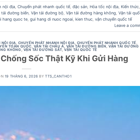
 nội địa
,
Chuyển phát nhanh quốc tế
,
đặc sản
,
Hỏa tốc nội địa
,
Kiến thức
,
 tải đường biển
,
Vận tải đường bộ
,
Vận tải đường hàng không
,
Vận tải quố
ui hang quoc te
,
gui hang di nuoc ngoai
,
kien thuc
,
vận chuyển quốc tế
Leave a com
NỘI ĐỊA
,
CHUYỂN PHÁT NHANH NỘI ĐỊA
,
CHUYỂN PHÁT NHANH QUỐC TẾ
,
YỂN TOÀN QUỐC
,
VẬN TẢI CHÂU Á
,
VẬN TẢI ĐƯỜNG BIỂN
,
VẬN TẢI ĐƯỜNG
ÀNG KHÔNG
,
VẬN TẢI ĐƯỜNG SẮT
,
VẬN TẢI QUỐC TẾ
 Chống Sốc Thật Kỹ Khi Gửi Hàng
ON
19 THÁNG 6, 2026
BY
TTS_CANTHO1