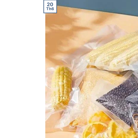
20
Th6