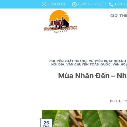
Skip
CONTACT
08:00 - 17:30
090 2
to
GIỚI THI
content
CHUYỂN PHÁT NHANH
,
CHUYỂN PHÁT NHANH 
NỘI ĐỊA
,
VẬN CHUYỂN TOÀN QUỐC
,
VĂN HO
Mùa Nhãn Đến – Nh
POSTED 
25
Th6