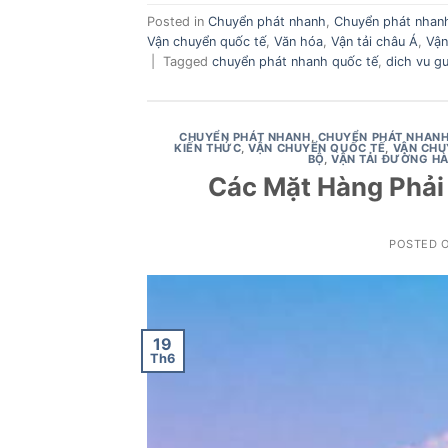
Posted in
Chuyển phát nhanh
,
Chuyển phát nhanh
Vận chuyển quốc tế
,
Văn hóa
,
Vận tải châu Á
,
Vận
|
Tagged
chuyển phát nhanh quốc tế
,
dich vu g
CHUYỂN PHÁT NHANH
,
CHUYỂN PHÁT NHANH 
KIẾN THỨC
,
VẬN CHUYỂN QUỐC TẾ
,
VẬN CHU
BỘ
,
VẬN TẢI ĐƯỜNG H
Các Mặt Hàng Phải
POSTED 
19
Th6