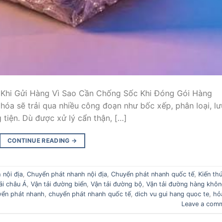
 Khi Gửi Hàng Vì Sao Cần Chống Sốc Khi Đóng Gói Hàng
hóa sẽ trải qua nhiều công đoạn như bốc xếp, phân loại, lư
 tiện. Dù được xử lý cẩn thận, […]
CONTINUE READING
→
 nội địa
,
Chuyển phát nhanh nội địa
,
Chuyển phát nhanh quốc tế
,
Kiến th
ải châu Á
,
Vận tải đường biển
,
Vận tải đường bộ
,
Vận tải đường hàng khô
yển phát nhanh
,
chuyển phát nhanh quốc tế
,
dich vu gui hang quoc te
,
hỏ
Leave a com