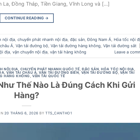
n La, Đồng Tháp, Tiền Giang, Vĩnh Long và […]
CONTINUE READING
→
 nội địa
,
chuyển phát nhanh nội địa
,
đặc sản
,
Đông Nam Á
,
Hỏa tốc nội đ
 châu Á
,
Vận tải đường bộ
,
Vận tải đường hàng không
,
Vận tải đường sắt
i địa
,
vận chuyển nội địa
,
vận tải hàng không
Leave a com
H NỘI ĐỊA
,
CHUYỂN PHÁT NHANH QUỐC TẾ
,
ĐẶC SẢN
,
HỎA TỐC NỘI ĐỊA
,
ÓA
,
VẬN TẢI CHÂU Á
,
VẬN TẢI ĐƯỜNG BIỂN
,
VẬN TẢI ĐƯỜNG BỘ
,
VẬN TẢI
G HÀNG KHÔNG
,
VẬN TẢI QUỐC TẾ
Như Thế Nào Là Đúng Cách Khi Gửi
Hàng?
ON
20 THÁNG 6, 2026
BY
TTS_CANTHO1