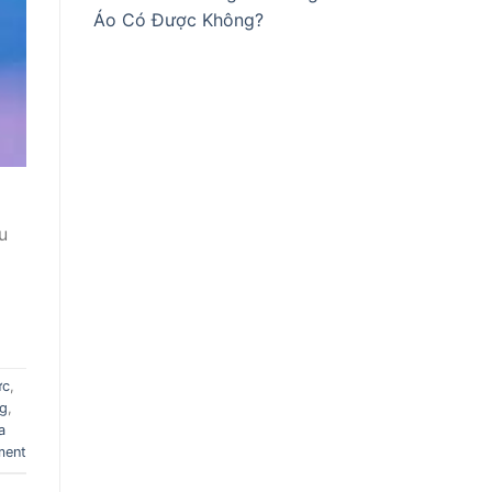
Áo Có Được Không?
u
ức
,
ng
,
a
ment