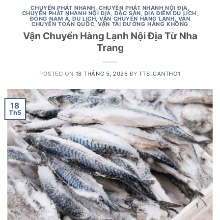
CHUYỂN PHÁT NHANH
,
CHUYỂN PHÁT NHANH NỘI ĐỊA
,
CHUYỂN PHÁT NHANH NỘI ĐỊA
,
ĐẶC SẢN
,
ĐỊA ĐIỂM DU LỊCH
,
ĐÔNG NAM Á
,
DU LỊCH
,
VẬN CHUYỂN HÀNG LẠNH
,
VẬN
CHUYỂN TOÀN QUỐC
,
VẬN TẢI ĐƯỜNG HÀNG KHÔNG
Vận Chuyển Hàng Lạnh Nội Địa Từ Nha
Trang
POSTED ON
18 THÁNG 5, 2026
BY
TTS_CANTHO1
18
Th5