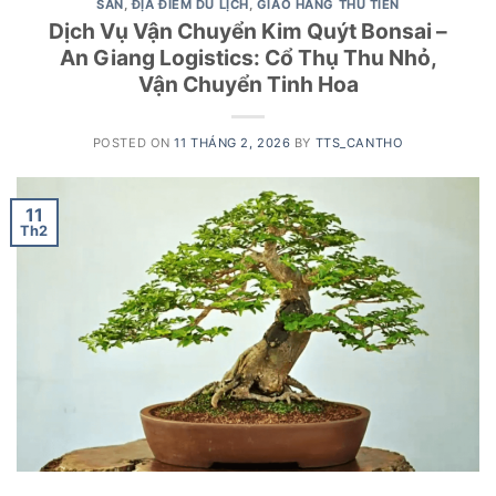
SẢN
,
ĐỊA ĐIỂM DU LỊCH
,
GIAO HÀNG THU TIỀN
Dịch Vụ Vận Chuyển Kim Quýt Bonsai –
An Giang Logistics: Cổ Thụ Thu Nhỏ,
Vận Chuyển Tinh Hoa
POSTED ON
11 THÁNG 2, 2026
BY
TTS_CANTHO
11
Th2