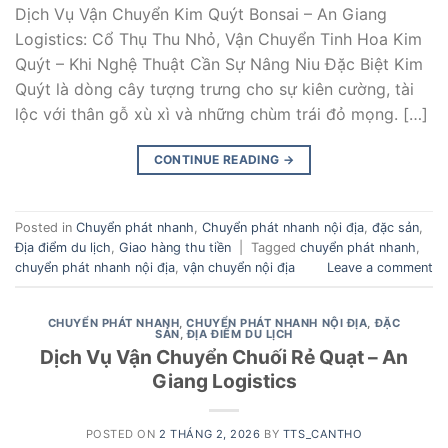
Dịch Vụ Vận Chuyển Kim Quýt Bonsai – An Giang
Logistics: Cổ Thụ Thu Nhỏ, Vận Chuyển Tinh Hoa Kim
Quýt – Khi Nghệ Thuật Cần Sự Nâng Niu Đặc Biệt Kim
Quýt là dòng cây tượng trưng cho sự kiên cường, tài
lộc với thân gỗ xù xì và những chùm trái đỏ mọng. […]
CONTINUE READING
→
Posted in
Chuyển phát nhanh
,
Chuyển phát nhanh nội địa
,
đặc sản
,
Địa điểm du lịch
,
Giao hàng thu tiền
|
Tagged
chuyển phát nhanh
,
chuyển phát nhanh nội địa
,
vận chuyển nội địa
Leave a comment
CHUYỂN PHÁT NHANH
,
CHUYỂN PHÁT NHANH NỘI ĐỊA
,
ĐẶC
SẢN
,
ĐỊA ĐIỂM DU LỊCH
Dịch Vụ Vận Chuyển Chuối Rẻ Quạt – An
Giang Logistics
POSTED ON
2 THÁNG 2, 2026
BY
TTS_CANTHO