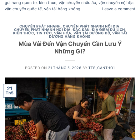
gui hang quoc te
,
kien thuc
,
vận chuyển châu âu
,
vận chuyển nội địa
,
vận chuyển quốc tế
,
vận tải hàng không
Leave a comment
CHUYỂN PHÁT NHANH
,
CHUYỂN PHÁT NHANH NỘI ĐỊA
,
CHUYỂN PHÁT NHANH NỘI ĐỊA
,
ĐẶC SẢN
,
ĐỊA ĐIỂM DU LỊCH
,
KIẾN THỨC
,
TIN TỨC
,
VĂN HÓA
,
VẬN TẢI ĐƯỜNG BỘ
,
VẬN TẢI
ĐƯỜNG HÀNG KHÔNG
Mùa Vải Đến Vận Chuyển Cần Lưu Ý
Những Gì?
POSTED ON
21 THÁNG 5, 2026
BY
TTS_CANTHO1
21
Th5