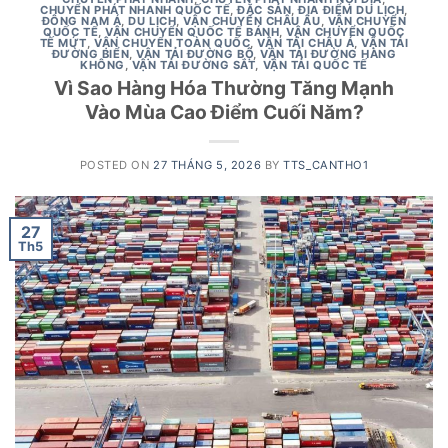
CHUYỂN PHÁT NHANH QUỐC TẾ
,
ĐẶC SẢN
,
ĐỊA ĐIỂM DU LỊCH
,
ĐÔNG NAM Á
,
DU LỊCH
,
VẬN CHUYỂN CHÂU ÂU
,
VẬN CHUYỂN
QUỐC TẾ
,
VẬN CHUYỂN QUỐC TẾ BÁNH
,
VẬN CHUYỂN QUỐC
TẾ MỨT
,
VẬN CHUYỂN TOÀN QUỐC
,
VẬN TẢI CHÂU Á
,
VẬN TẢI
ĐƯỜNG BIỂN
,
VẬN TẢI ĐƯỜNG BỘ
,
VẬN TẢI ĐƯỜNG HÀNG
KHÔNG
,
VẬN TẢI ĐƯỜNG SẮT
,
VẬN TẢI QUỐC TẾ
Vì Sao Hàng Hóa Thường Tăng Mạnh
Vào Mùa Cao Điểm Cuối Năm?
POSTED ON
27 THÁNG 5, 2026
BY
TTS_CANTHO1
27
Th5