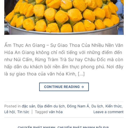
Ẩm Thực An Giang – Sự Giao Thoa Của Nhiều Nền Văn
Hóa An Giang không chỉ nổi tiếng với những điểm đến
như Núi Cấm, Rừng Tràm Trà Sư hay Châu Đốc mà còn
hấp dẫn du khách bởi nền ẩm thực phong phú. Nơi đây
là sự giao thoa của văn hóa Kinh, […]
CONTINUE READING
→
Posted in
đặc sản
,
Địa điểm du lịch
,
Đông Nam Á
,
Du lịch
,
Kiến thức
,
Lễ hội
,
Tin tức
|
Tagged
văn hóa
Leave a comment
CHUYỂN PHÁT NHANH
,
CHUYỂN PHÁT NHANH NỘI ĐỊA
,