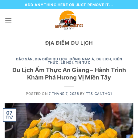
Skip
ADD ANYTHING HERE OR JUST REMOVE IT...
to
content
ĐỊA ĐIỂM DU LỊCH
ĐẶC SẢN
,
ĐỊA ĐIỂM DU LỊCH
,
ĐÔNG NAM Á
,
DU LỊCH
,
KIẾN
THỨC
,
LỄ HỘI
,
TIN TỨC
Du Lịch Ẩm Thực An Giang – Hành Trình
Khám Phá Hương Vị Miền Tây
POSTED ON
7 THÁNG 7, 2026
BY
TTS_CANTHO1
07
Th7