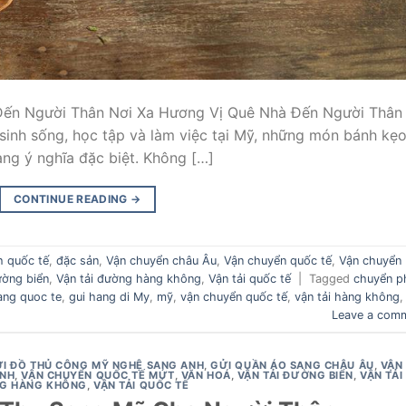
Đến Người Thân Nơi Xa Hương Vị Quê Nhà Đến Người Thân 
sinh sống, học tập và làm việc tại Mỹ, những món bánh kẹo
ng ý nghĩa đặc biệt. Không […]
CONTINUE READING
→
h quốc tế
,
đặc sản
,
Vận chuyển châu Âu
,
Vận chuyển quốc tế
,
Vận chuyển
ường biển
,
Vận tải đường hàng không
,
Vận tải quốc tế
|
Tagged
chuyển p
ang quoc te
,
gui hang di My
,
mỹ
,
vận chuyển quốc tế
,
vận tải hàng không
Leave a com
I ĐỒ THỦ CÔNG MỸ NGHỆ SANG ANH
,
GỬI QUẦN ÁO SANG CHÂU ÂU
,
VẬN
ÁNH
,
VẬN CHUYỂN QUỐC TẾ MỨT
,
VĂN HOÁ
,
VẬN TẢI ĐƯỜNG BIỂN
,
VẬN TẢI
G HÀNG KHÔNG
,
VẬN TẢI QUỐC TẾ