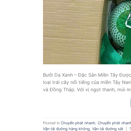
Bưởi Da Xanh – Đặc Sản Miền Tây Được
loại trái cây nổi tiếng của miền Tây Na
và Đồng Tháp. Với vị ngọt thanh, múi 
Posted in
Chuyển phát nhanh
,
Chuyển phát nhanh
Vận tải đường hàng không
,
Vận tải đường sắt
|