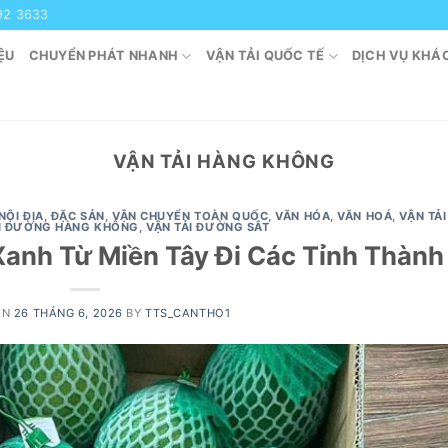
92 3633
ỆU
CHUYỂN PHÁT NHANH
VẬN TẢI QUỐC TẾ
DỊCH VỤ KHÁ
VẬN TẢI HÀNG KHÔNG
NỘI ĐỊA
,
ĐẶC SẢN
,
VẬN CHUYỂN TOÀN QUỐC
,
VĂN HÓA
,
VĂN HOÁ
,
VẬN TẢI
ẢI ĐƯỜNG HÀNG KHÔNG
,
VẬN TẢI ĐƯỜNG SẮT
anh Từ Miền Tây Đi Các Tỉnh Thành
ON
26 THÁNG 6, 2026
BY
TTS_CANTHO1