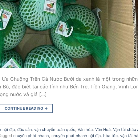
 Ưa Chuộng Trên Cả Nước Bưởi da xanh là một trong nhữ
m Bộ, đặc biệt tại các tỉnh như Bến Tre, Tiền Giang, Vĩnh Lo
mọng nước và giá […]
CONTINUE READING
→
 nội địa
,
đặc sản
,
vận chuyển toàn quốc
,
Văn hóa
,
Văn Hoá
,
Vận tải châu 
Tagged
chuyển phát nhanh
,
chuyển phát nhanh nội địa
,
hỏa tốc
,
vận tải h