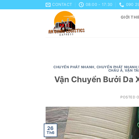
Skip
CONTACT
08:00 - 17:30
090 2
to
GIỚI THI
content
CHUYỂN PHÁT NHANH
,
CHUYỂN PHÁT NHANH 
CHÂU Á
,
VẬN T
Vận Chuyển Bưởi Da X
POSTED 
26
Th6