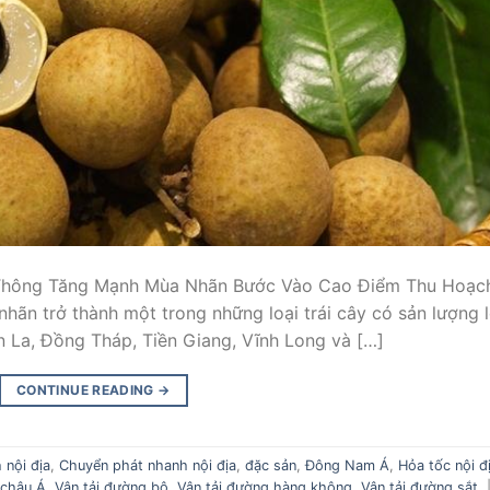
Thông Tăng Mạnh Mùa Nhãn Bước Vào Cao Điểm Thu Hoạc
hãn trở thành một trong những loại trái cây có sản lượng 
n La, Đồng Tháp, Tiền Giang, Vĩnh Long và […]
CONTINUE READING
→
 nội địa
,
Chuyển phát nhanh nội địa
,
đặc sản
,
Đông Nam Á
,
Hỏa tốc nội đ
 châu Á
,
Vận tải đường bộ
,
Vận tải đường hàng không
,
Vận tải đường sắt