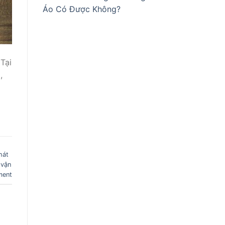
Áo Có Được Không?
Tại
,
hát
,
vận
ment