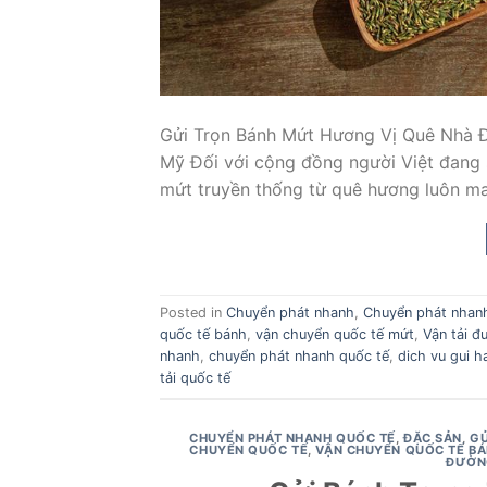
Gửi Trọn Bánh Mứt Hương Vị Quê Nhà 
Mỹ Đối với cộng đồng người Việt đang 
mứt truyền thống từ quê hương luôn ma
Posted in
Chuyển phát nhanh
,
Chuyển phát nhan
quốc tế bánh
,
vận chuyển quốc tế mứt
,
Vận tải đ
nhanh
,
chuyển phát nhanh quốc tế
,
dich vu gui h
tải quốc tế
CHUYỂN PHÁT NHANH QUỐC TẾ
,
ĐẶC SẢN
,
GỬ
CHUYỂN QUỐC TẾ
,
VẬN CHUYỂN QUỐC TẾ B
ĐƯỜN