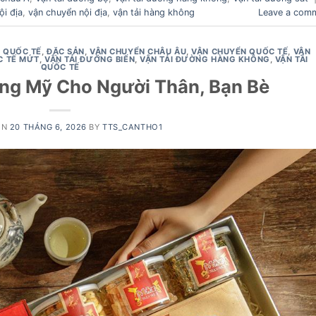
i địa
,
vận chuyển nội địa
,
vận tải hàng không
Leave a com
 QUỐC TẾ
,
ĐẶC SẢN
,
VẬN CHUYỂN CHÂU ÂU
,
VẬN CHUYỂN QUỐC TẾ
,
VẬN
C TẾ MỨT
,
VẬN TẢI ĐƯỜNG BIỂN
,
VẬN TẢI ĐƯỜNG HÀNG KHÔNG
,
VẬN TẢI
QUỐC TẾ
ng Mỹ Cho Người Thân, Bạn Bè
ON
20 THÁNG 6, 2026
BY
TTS_CANTHO1