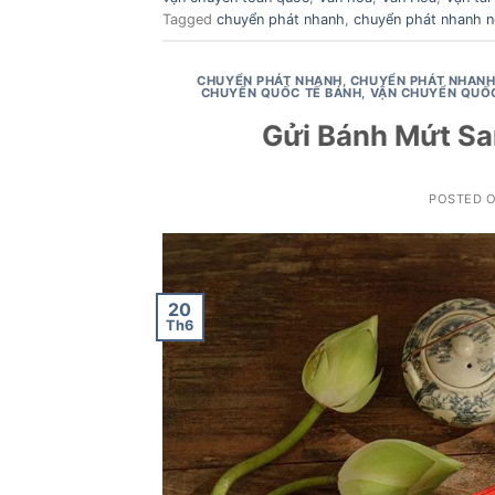
Tagged
chuyển phát nhanh
,
chuyển phát nhanh nộ
CHUYỂN PHÁT NHANH
,
CHUYỂN PHÁT NHANH
CHUYỂN QUỐC TẾ BÁNH
,
VẬN CHUYỂN QUỐ
Gửi Bánh Mứt Sa
POSTED 
20
Th6