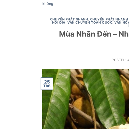
không
CHUYỂN PHÁT NHANH
,
CHUYỂN PHÁT NHANH 
NỘI ĐỊA
,
VẬN CHUYỂN TOÀN QUỐC
,
VĂN HÓ
Mùa Nhãn Đến – Nh
POSTED 
25
Th6