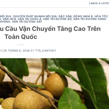
Leave a com
NỘI ĐỊA
,
CHUYỂN PHÁT NHANH NỘI ĐỊA
,
ĐẶC SẢN
,
ĐÔNG NAM Á
,
HỎA TỐC
A
,
VĂN HOÁ
,
VẬN TẢI CHÂU Á
,
VẬN TẢI ĐƯỜNG BỘ
,
VẬN TẢI ĐƯỜNG HÀNG
KHÔNG
,
VẬN TẢI ĐƯỜNG SẮT
u Cầu Vận Chuyển Tăng Cao Trên
Toàn Quốc
ON
25 THÁNG 6, 2026
BY
TTS_CANTHO1