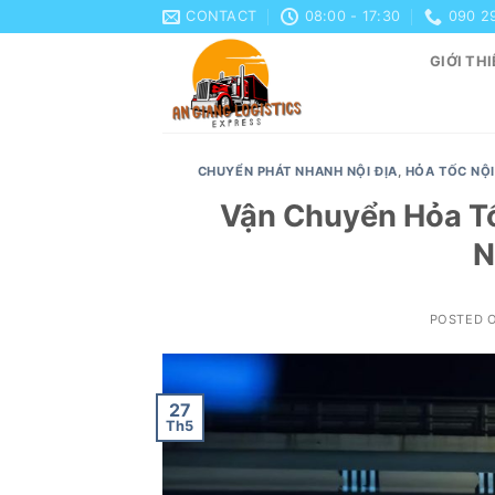
Skip
CONTACT
08:00 - 17:30
090 2
to
GIỚI THI
content
CHUYỂN PHÁT NHANH NỘI ĐỊA
,
HỎA TỐC NỘI
Vận Chuyển Hỏa Tố
N
POSTED 
27
Th5