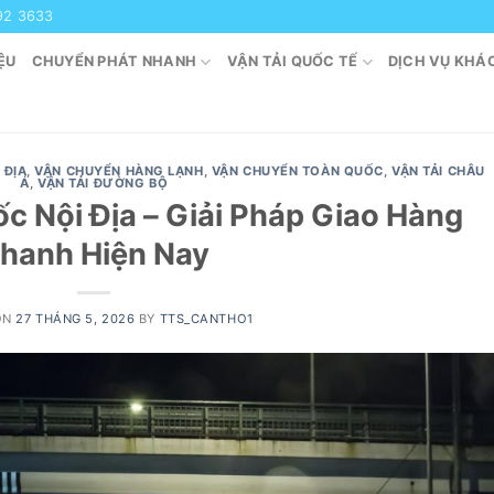
92 3633
ỆU
CHUYỂN PHÁT NHANH
VẬN TẢI QUỐC TẾ
DỊCH VỤ KHÁ
 ĐỊA
,
VẬN CHUYỂN HÀNG LẠNH
,
VẬN CHUYỂN TOÀN QUỐC
,
VẬN TẢI CHÂU
Á
,
VẬN TẢI ĐƯỜNG BỘ
c Nội Địa – Giải Pháp Giao Hàng
hanh Hiện Nay
ON
27 THÁNG 5, 2026
BY
TTS_CANTHO1