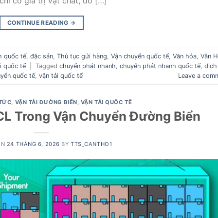
hỉ có giá trị vật chất, đó […]
CONTINUE READING
→
h quốc tế
,
đặc sản
,
Thủ tục gửi hàng
,
Vận chuyển quốc tế
,
Văn hóa
,
Văn H
i quốc tế
|
Tagged
chuyển phát nhanh
,
chuyển phát nhanh quốc tế
,
dich
yển quốc tế
,
vận tải quốc tế
Leave a com
 TỨC
,
VẬN TẢI ĐƯỜNG BIỂN
,
VẬN TẢI QUỐC TẾ
FCL Trong Vận Chuyển Đường Biển
ON
24 THÁNG 6, 2026
BY
TTS_CANTHO1