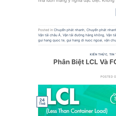
nhà luôn mang ý nghĩa đặc biệt. Không c
Posted in
Chuyển phát nhanh
,
Chuyển phát nhan
Vận tải châu Á
,
Vận tải đường hàng không
,
Vận tả
gui hang quoc te
,
gui hang di nuoc ngoai
,
vận chu
KIẾN THỨC
,
TIN
Phân Biệt LCL Và 
POSTED 
24
Th6