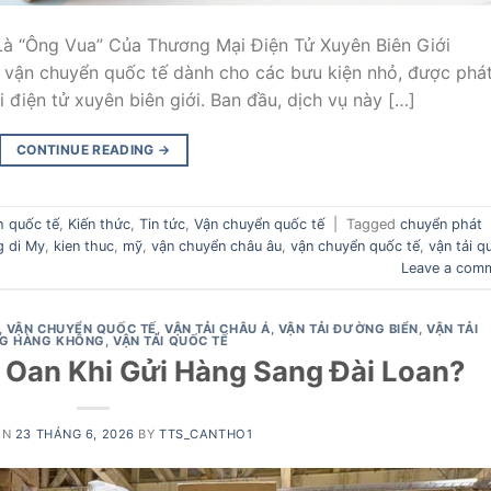
Là “Ông Vua” Của Thương Mại Điện Tử Xuyên Biên Giới
 vận chuyển quốc tế dành cho các bưu kiện nhỏ, được phá
 điện tử xuyên biên giới. Ban đầu, dịch vụ này […]
CONTINUE READING
→
h quốc tế
,
Kiến thức
,
Tin tức
,
Vận chuyển quốc tế
|
Tagged
chuyển phát
g di My
,
kien thuc
,
mỹ
,
vận chuyển châu âu
,
vận chuyển quốc tế
,
vận tải q
Leave a com
,
VẬN CHUYỂN QUỐC TẾ
,
VẬN TẢI CHÂU Á
,
VẬN TẢI ĐƯỜNG BIỂN
,
VẬN TẢI
G HÀNG KHÔNG
,
VẬN TẢI QUỐC TẾ
 Oan Khi Gửi Hàng Sang Đài Loan?
ON
23 THÁNG 6, 2026
BY
TTS_CANTHO1