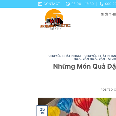
Skip
CONTACT
08:00 - 17:30
090 2
to
GIỚI THI
content
CHUYỂN PHÁT NHANH
,
CHUYỂN PHÁT NHAN
HÓA
,
VĂN HOÁ
,
VẬN TẢI C
Những Món Quà Đậm
POSTED 
25
Th6