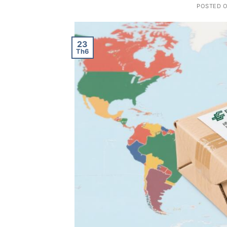
POSTED 
23
Th6