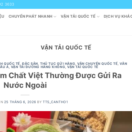
92 3633
ỆU
CHUYỂN PHÁT NHANH
VẬN TẢI QUỐC TẾ
DỊCH VỤ KHÁ
VẬN TẢI QUỐC TẾ
H QUỐC TẾ
,
ĐẶC SẢN
,
THỦ TỤC GỬI HÀNG
,
VẬN CHUYỂN QUỐC TẾ
,
VĂN
HÂU Á
,
VẬN TẢI ĐƯỜNG HÀNG KHÔNG
,
VẬN TẢI QUỐC TẾ
 Chất Việt Thường Được Gửi Ra
Nước Ngoài
ON
25 THÁNG 6, 2026
BY
TTS_CANTHO1