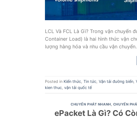
LCL Và FCL Là Gì? Trong vận chuyển đư
Container Load) là hai hình thức vận c
lượng hàng hóa và nhu cầu vận chuyển. 
Posted in
Kiến thức
,
Tin tức
,
Vận tải đường biển
,
kien thuc
,
vận tải quốc tế
CHUYỂN PHÁT NHANH
,
CHUYỂN PHÁ
ePacket Là Gì? Có C