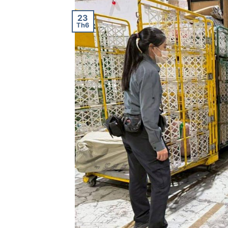
23
Th6