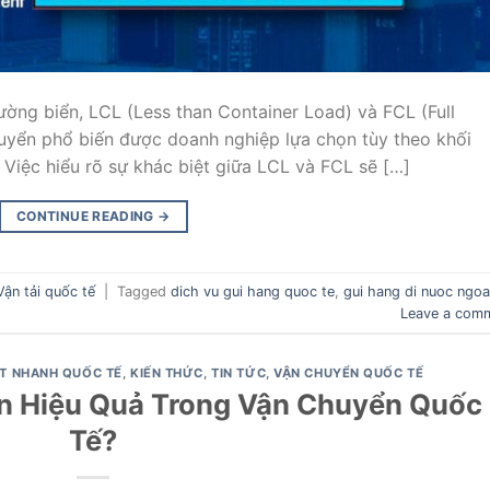
ờng biển, LCL (Less than Container Load) và FCL (Full
huyển phổ biến được doanh nghiệp lựa chọn tùy theo khối
Việc hiểu rõ sự khác biệt giữa LCL và FCL sẽ […]
CONTINUE READING
→
Vận tải quốc tế
|
Tagged
dich vu gui hang quoc te
,
gui hang di nuoc ngoa
Leave a com
T NHANH QUỐC TẾ
,
KIẾN THỨC
,
TIN TỨC
,
VẬN CHUYỂN QUỐC TẾ
òn Hiệu Quả Trong Vận Chuyển Quốc
Tế?