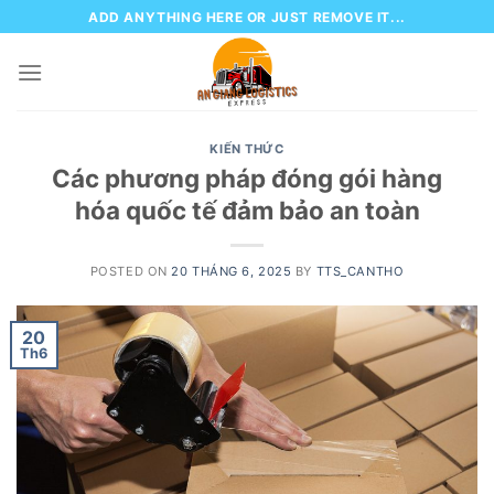
Skip
ADD ANYTHING HERE OR JUST REMOVE IT...
to
content
KIẾN THỨC
Các phương pháp đóng gói hàng
hóa quốc tế đảm bảo an toàn
POSTED ON
20 THÁNG 6, 2025
BY
TTS_CANTHO
20
Th6