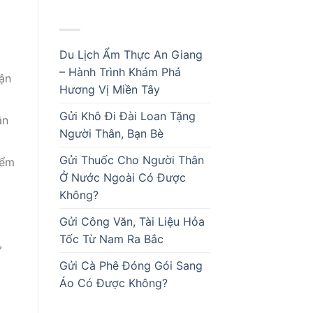
BÀI VIẾT MỚI
Du Lịch Ẩm Thực An Giang
– Hành Trình Khám Phá
ận
Hương Vị Miền Tây
Gửi Khô Đi Đài Loan Tặng
ận
Người Thân, Bạn Bè
Gửi Thuốc Cho Người Thân
iểm
Ở Nước Ngoài Có Được
Không?
Gửi Công Văn, Tài Liệu Hỏa
Tốc Từ Nam Ra Bắc
,
Gửi Cà Phê Đóng Gói Sang
Áo Có Được Không?