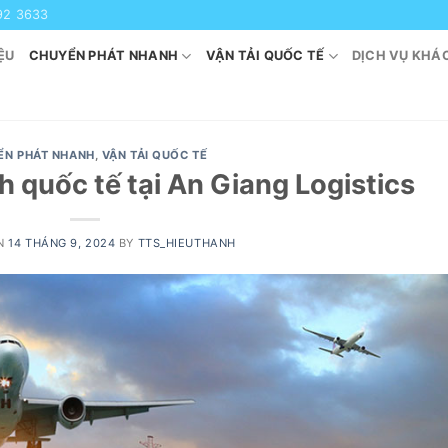
92 3633
ỆU
CHUYỂN PHÁT NHANH
VẬN TẢI QUỐC TẾ
DỊCH VỤ KHÁ
ỂN PHÁT NHANH
,
VẬN TẢI QUỐC TẾ
 quốc tế tại An Giang Logistics
ON
14 THÁNG 9, 2024
BY
TTS_HIEUTHANH