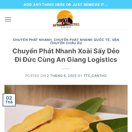
Skip
ADD ANYTHING HERE OR JUST REMOVE IT...
to
content
CHUYỂN PHÁT NHANH
,
CHUYỂN PHÁT NHANH QUỐC TẾ
,
VẬN
CHUYỂN CHÂU ÂU
Chuyển Phát Nhanh Xoài Sấy Dẻo
Đi Đức Cùng An Giang Logistics
POSTED ON
2 THÁNG 6, 2025
BY
TTS_CANTHO
02
Th6