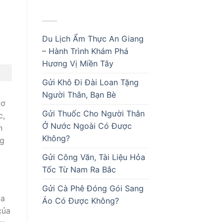
BÀI VIẾT MỚI
Du Lịch Ẩm Thực An Giang
– Hành Trình Khám Phá
Hương Vị Miền Tây
Gửi Khô Đi Đài Loan Tặng
Người Thân, Bạn Bè
cơ
Gửi Thuốc Cho Người Thân
c,
Ở Nước Ngoài Có Được
n
Không?
ng
Gửi Công Văn, Tài Liệu Hỏa
Tốc Từ Nam Ra Bắc
Gửi Cà Phê Đóng Gói Sang
óa
Áo Có Được Không?
của