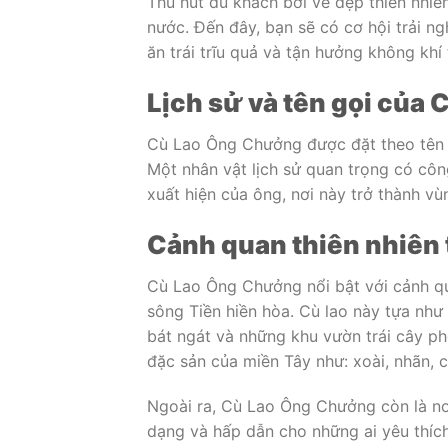
Thu hút du khách bởi vẻ đẹp thiên nhiê
nước. Đến đây, bạn sẽ có cơ hội trải 
ăn trái trĩu quả và tận hưởng không khí 
Lịch sử và tên gọi của
Cù Lao Ông Chưởng được đặt theo tên
Một nhân vật lịch sử quan trọng có cô
xuất hiện của ông, nơi này trở thành vù
Cảnh quan thiên nhiên 
Cù Lao Ông Chưởng nổi bật với cảnh qu
sông Tiền hiền hòa. Cù lao này tựa nh
bát ngát và những khu vườn trái cây pho
đặc sản của miền Tây như: xoài, nhãn,
Ngoài ra, Cù Lao Ông Chưởng còn là nơi 
dạng và hấp dẫn cho những ai yêu thích