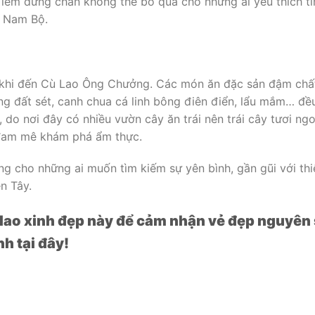
iểm dừng chân không thể bỏ qua cho những ai yêu thích t
t Nam Bộ.
 khi đến Cù Lao Ông Chưởng. Các món ăn đặc sản đậm chấ
ng đất sét, canh chua cá linh bông điên điển, lẩu mắm… đề
 do nơi đây có nhiều vườn cây ăn trái nên trái cây tươi ng
 đam mê khám phá ẩm thực.
g cho những ai muốn tìm kiếm sự yên bình, gần gũi với thi
n Tây.
 lao xinh đẹp này để cảm nhận vẻ đẹp nguyên
h tại đây!