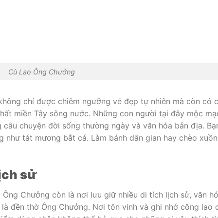
Cù Lao Ông Chưởng
hông chỉ được chiêm ngưỡng vẻ đẹp tự nhiên mà còn có 
chất miền Tây sông nước. Những con người tại đây mộc mạ
ng câu chuyện đời sống thường ngày và văn hóa bản địa. Bạ
ng như tát mương bắt cá. Làm bánh dân gian hay chèo xuồ
ịch sử
Ông Chưởng còn là nơi lưu giữ nhiều di tích lịch sử, văn h
t là đền thờ Ông Chưởng. Nơi tôn vinh và ghi nhớ công lao 