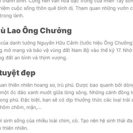
n thanh bình. Cùng nền văn hóa đặc trưng của miền Tây sô
nghiệm cuộc sống thôn quê bình dị. Tham quan những vườn 
trong lành.
 Cù Lao Ông Chưởng
 của danh tướng Nguyễn Hữu Cảnh (tước hiệu Ông Chưởng)
ng mở mang và bảo vệ vùng đất Nam Bộ vào thế kỷ 17. Nhờ
ng đất an bình và thịnh vượng.
tuyệt đẹp
an thiên nhiên hoang sơ, trù phú. Được bao quanh bởi dòn
ư một ốc đảo xanh mướt giữa lòng sông. Những cánh đồng l
ng phú. Đặc biệt, bạn sẽ có dịp thưởng thức các loại trái 
 chôm chôm, mận,…
sinh sống của nhiều loài chim, cò. Tạo nên hệ sinh thái đa
 thiên nhiên.