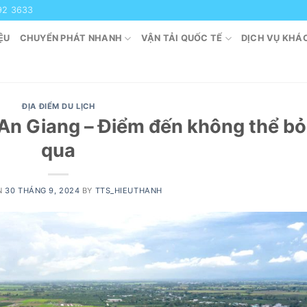
92 3633
ỆU
CHUYỂN PHÁT NHANH
VẬN TẢI QUỐC TẾ
DỊCH VỤ KHÁ
ĐỊA ĐIỂM DU LỊCH
n Giang – Điểm đến không thể bỏ
qua
N
30 THÁNG 9, 2024
BY
TTS_HIEUTHANH