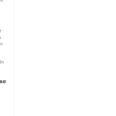
ìm
t
u
on
ên
 sơ