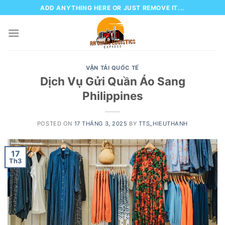
Skip
ADD ANYTHING HERE OR JUST REMOVE IT...
to
content
VẬN TẢI QUỐC TẾ
Dịch Vụ Gửi Quần Áo Sang
Philippines
POSTED ON
17 THÁNG 3, 2025
BY
TTS_HIEUTHANH
17
Th3