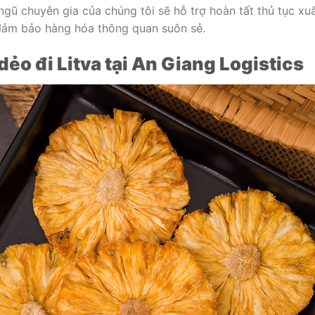
gũ chuyên gia của chúng tôi sẽ hỗ trợ hoàn tất thủ tục xu
, đảm bảo hàng hóa thông quan suôn sẻ.
dẻo đi Litva tại An Giang Logistics