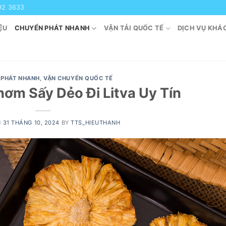
92 3633
ỆU
CHUYỂN PHÁT NHANH
VẬN TẢI QUỐC TẾ
DỊCH VỤ KHÁ
 PHÁT NHANH
,
VẬN CHUYỂN QUỐC TẾ
hơm Sấy Dẻo Đi Litva Uy Tín
N
31 THÁNG 10, 2024
BY
TTS_HIEUTHANH