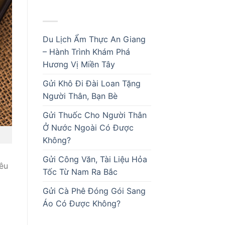
BÀI VIẾT MỚI
Du Lịch Ẩm Thực An Giang
– Hành Trình Khám Phá
Hương Vị Miền Tây
Gửi Khô Đi Đài Loan Tặng
Người Thân, Bạn Bè
Gửi Thuốc Cho Người Thân
Ở Nước Ngoài Có Được
Không?
Gửi Công Văn, Tài Liệu Hỏa
êu
Tốc Từ Nam Ra Bắc
Gửi Cà Phê Đóng Gói Sang
Áo Có Được Không?