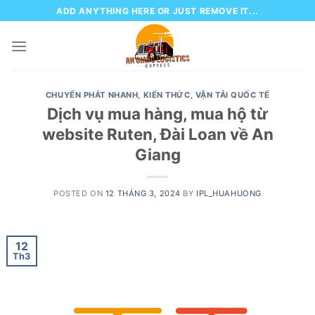
Skip
ADD ANYTHING HERE OR JUST REMOVE IT...
to
content
CHUYỂN PHÁT NHANH
,
KIẾN THỨC
,
VẬN TẢI QUỐC TẾ
Dịch vụ mua hàng, mua hộ từ
website Ruten, Đài Loan về An
Giang
POSTED ON
12 THÁNG 3, 2024
BY
IPL_HUAHUONG
12
Th3