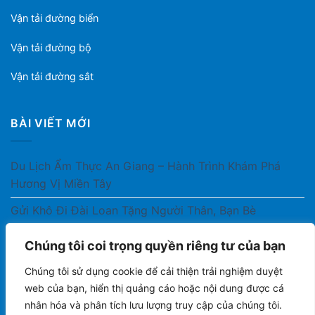
Vận tải đường biển
Vận tải đường bộ
Vận tải đường sắt
BÀI VIẾT MỚI
Du Lịch Ẩm Thực An Giang – Hành Trình Khám Phá
Hương Vị Miền Tây
Gửi Khô Đi Đài Loan Tặng Người Thân, Bạn Bè
Gửi Thuốc Cho Người Thân Ở Nước Ngoài Có Được
Chúng tôi coi trọng quyền riêng tư của bạn
Không?
Chúng tôi sử dụng cookie để cải thiện trải nghiệm duyệt
Gửi Công Văn, Tài Liệu Hỏa Tốc Từ Nam Ra Bắc
web của bạn, hiển thị quảng cáo hoặc nội dung được cá
nhân hóa và phân tích lưu lượng truy cập của chúng tôi.
Gửi Cà Phê Đóng Gói Sang Áo Có Được Không?