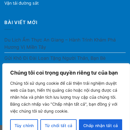
Vận tải đường sắt
BÀI VIẾT MỚI
Du Lịch Ẩm Thực An Giang – Hành Trình Khám Phá
Hương Vị Miền Tây
Gửi Khô Đi Đài Loan Tặng Người Thân, Bạn Bè
Gửi Thuốc Cho Người Thân Ở Nước Ngoài Có Được
Chúng tôi coi trọng quyền riêng tư của bạn
Không?
Chúng tôi sử dụng cookie để cải thiện trải nghiệm duyệt
Gửi Công Văn, Tài Liệu Hỏa Tốc Từ Nam Ra Bắc
web của bạn, hiển thị quảng cáo hoặc nội dung được cá
nhân hóa và phân tích lưu lượng truy cập của chúng tôi.
Gửi Cà Phê Đóng Gói Sang Áo Có Được Không?
Bằng cách nhấp vào "Chấp nhận tất cả", bạn đồng ý với
việc chúng tôi sử dụng cookie.
Tùy chỉnh
Từ chối tất cả
Chấp nhận tất cả