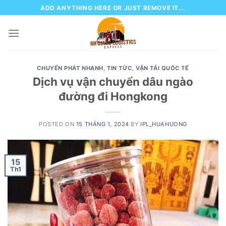
Skip
ADD ANYTHING HERE OR JUST REMOVE IT...
to
content
CHUYỂN PHÁT NHANH
,
TIN TỨC
,
VẬN TẢI QUỐC TẾ
Dịch vụ vận chuyển dâu ngào
đường đi Hongkong
POSTED ON
15 THÁNG 1, 2024
BY
IPL_HUAHUONG
15
Th1