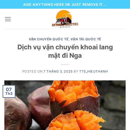
Skip
ADD ANYTHING HERE OR JUST REMOVE IT...
to
content
VẬN CHUYỂN QUỐC TẾ
,
VẬN TẢI QUỐC TẾ
Dịch vụ vận chuyển khoai lang
mật đi Nga
POSTED ON
7 THÁNG 3, 2025
BY
TTS_HIEUTHANH
07
Th3