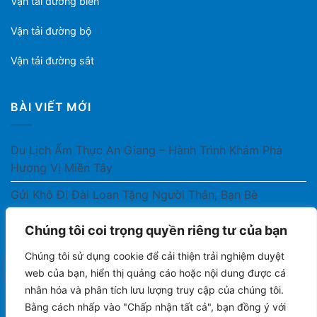
Vận tải đường biển
Vận tải đường bộ
Vận tải đường sắt
BÀI VIẾT MỚI
Du Lịch Ẩm Thực An Giang – Hành Trình Khám Phá
Hương Vị Miền Tây
Gửi Khô Đi Đài Loan Tặng Người Thân, Bạn Bè
Gửi Thuốc Cho Người Thân Ở Nước Ngoài Có Được
Chúng tôi coi trọng quyền riêng tư của bạn
Không?
Chúng tôi sử dụng cookie để cải thiện trải nghiệm duyệt
Gửi Công Văn, Tài Liệu Hỏa Tốc Từ Nam Ra Bắc
web của bạn, hiển thị quảng cáo hoặc nội dung được cá
nhân hóa và phân tích lưu lượng truy cập của chúng tôi.
Gửi Cà Phê Đóng Gói Sang Áo Có Được Không?
Bằng cách nhấp vào "Chấp nhận tất cả", bạn đồng ý với