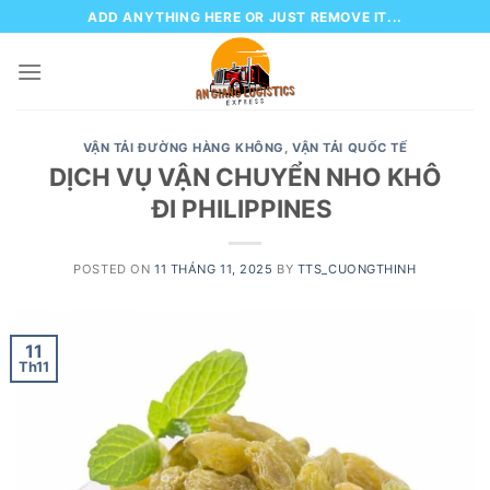
Skip
ADD ANYTHING HERE OR JUST REMOVE IT...
to
content
VẬN TẢI ĐƯỜNG HÀNG KHÔNG
,
VẬN TẢI QUỐC TẾ
DỊCH VỤ VẬN CHUYỂN NHO KHÔ
ĐI PHILIPPINES
POSTED ON
11 THÁNG 11, 2025
BY
TTS_CUONGTHINH
11
Th11