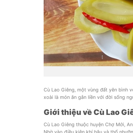
Cù Lao Giêng, một vùng đất yên bình vớ
xoài là món ăn gắn liền với đời sống n
Giới thiệu về Cù Lao Gi
Cù Lao Giêng thuộc huyện Chợ Mới, An
Nhờ vào điều kiện khí hậu và thổ nhưỡng