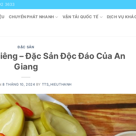
92 3633
ỆU
CHUYỂN PHÁT NHANH
VẬN TẢI QUỐC TẾ
DỊCH VỤ KHÁ
ĐẶC SẢN
iêng – Đặc Sản Độc Đáo Của An
Giang
ON
8 THÁNG 10, 2024
BY
TTS_HIEUTHANH