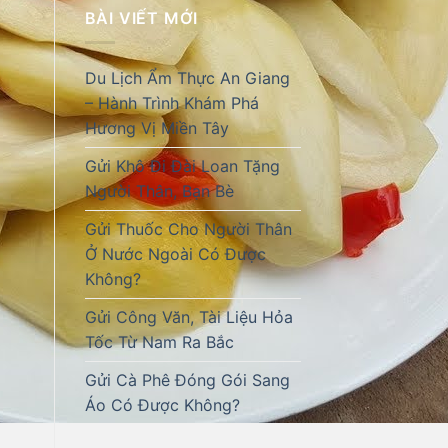
BÀI VIẾT MỚI
Du Lịch Ẩm Thực An Giang
– Hành Trình Khám Phá
Hương Vị Miền Tây
Gửi Khô Đi Đài Loan Tặng
Người Thân, Bạn Bè
Gửi Thuốc Cho Người Thân
Ở Nước Ngoài Có Được
Không?
Gửi Công Văn, Tài Liệu Hỏa
Tốc Từ Nam Ra Bắc
Gửi Cà Phê Đóng Gói Sang
Áo Có Được Không?