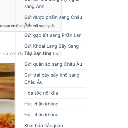
sang Anh
Gửi dược phẩm sang Châu
Âu
m thực An Giang đến với mọi người.
Gửi gạo lứt sang Phần Lan
g
Gửi Khoai Lang Sấy Sang
Tây Ban Nha
và nét đặc trưng riêng biệt.
Gửi quần áo sang Châu Âu
Gửi trái cây sấy khô sang
Châu Âu
Hỏa tốc nội địa
Hút chân không
Hút chân không
Khai báo hải quan