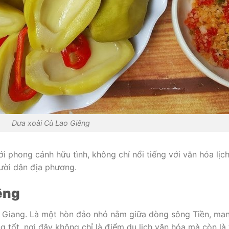
Dưa xoài Cù Lao Giêng
i phong cảnh hữu tình, không chỉ nổi tiếng với văn hóa lịc
gười dân địa phương.
êng
 Giang. Là một hòn đảo nhỏ nằm giữa dòng sông Tiền, mang
 tốt, nơi đây không chỉ là điểm du lịch văn hóa mà còn là “