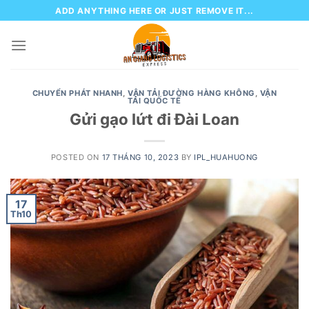
Skip
ADD ANYTHING HERE OR JUST REMOVE IT...
to
content
CHUYỂN PHÁT NHANH
,
VẬN TẢI ĐƯỜNG HÀNG KHÔNG
,
VẬN
TẢI QUỐC TẾ
Gửi gạo lứt đi Đài Loan
POSTED ON
17 THÁNG 10, 2023
BY
IPL_HUAHUONG
17
Th10