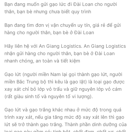
Bạn đang muốn gửi gạo lức đi Đài Loan cho người
thân, bạn bè nhưng chưa biết quy trình
Bạn đang tìm đơn vị vận chuyển uy tín, giá rẻ để gửi
hàng cho người thân, bạn bè ở Đài Loan
Hãy liên hệ với An Giang Logistics. An Giang Logistics
nhận gửi hàng cho người thân, bạn bè ở Đài Loan
nhanh chóng, an toàn và tiết kiệm
Gạo lứt (người miền Nam lại gọi thành gạo lứt, người
miền Bắc Trung bộ thì kêu là gạo lật) là loại gạo được
xay xát chỉ bỏ lớp vỏ trấu và giữ nguyên lớp vỏ cám
(rất giàu sinh tố và nguyên tố vi lượng).
Gạo lứt và gạo trắng khác nhau ở mức độ trong quá
trình xay xát, nếu gia tăng mức độ xay xát lên thì gạo
lứt sẽ trở thành gạo trắng. Thành phần dinh dưỡng của
loại gạo này gồm có: tinh bột,
chất đạm
,
chất xơ
,
chất