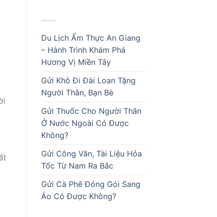
BÀI VIẾT MỚI
Du Lịch Ẩm Thực An Giang
– Hành Trình Khám Phá
Hương Vị Miền Tây
Gửi Khô Đi Đài Loan Tặng
Người Thân, Bạn Bè
ời
Gửi Thuốc Cho Người Thân
Ở Nước Ngoài Có Được
Không?
Gửi Công Văn, Tài Liệu Hỏa
ất
Tốc Từ Nam Ra Bắc
Gửi Cà Phê Đóng Gói Sang
Áo Có Được Không?