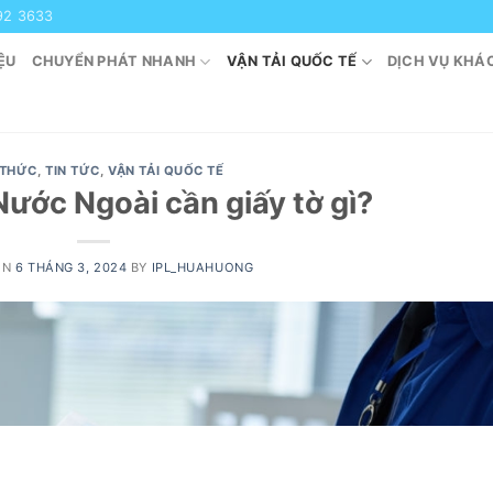
92 3633
ỆU
CHUYỂN PHÁT NHANH
VẬN TẢI QUỐC TẾ
DỊCH VỤ KHÁ
 THỨC
,
TIN TỨC
,
VẬN TẢI QUỐC TẾ
Nước Ngoài cần giấy tờ gì?
ON
6 THÁNG 3, 2024
BY
IPL_HUAHUONG