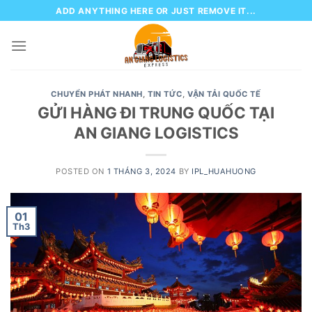
Skip
ADD ANYTHING HERE OR JUST REMOVE IT...
to
content
CHUYỂN PHÁT NHANH
,
TIN TỨC
,
VẬN TẢI QUỐC TẾ
GỬI HÀNG ĐI TRUNG QUỐC TẠI
AN GIANG LOGISTICS
POSTED ON
1 THÁNG 3, 2024
BY
IPL_HUAHUONG
01
Th3