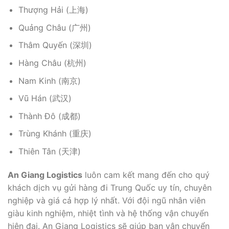
Thượng Hải (上海)
Quảng Châu (广州)
Thâm Quyến (深圳)
Hàng Châu (杭州)
Nam Kinh (南京)
Vũ Hán (武汉)
Thành Đô (成都)
Trùng Khánh (重庆)
Thiên Tân (天津)
An Giang Logistics
luôn cam kết mang đến cho quý
khách dịch vụ gửi hàng đi Trung Quốc uy tín, chuyên
nghiệp và giá cả hợp lý nhất. Với đội ngũ nhân viên
giàu kinh nghiệm, nhiệt tình và hệ thống vận chuyển
hiện đại. An Giang Logistics sẽ giúp bạn vận chuyển