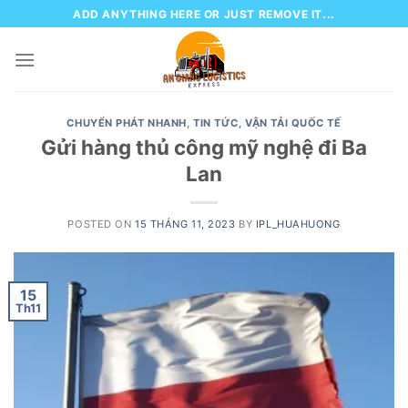
Skip
ADD ANYTHING HERE OR JUST REMOVE IT...
to
content
CHUYỂN PHÁT NHANH
,
TIN TỨC
,
VẬN TẢI QUỐC TẾ
Gửi hàng thủ công mỹ nghệ đi Ba
Lan
POSTED ON
15 THÁNG 11, 2023
BY
IPL_HUAHUONG
15
Th11