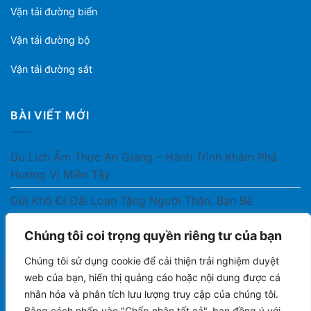
Vận tải đường biển
Vận tải đường bộ
Vận tải đường sắt
BÀI VIẾT MỚI
Du Lịch Ẩm Thực An Giang – Hành Trình Khám Phá
Hương Vị Miền Tây
Gửi Khô Đi Đài Loan Tặng Người Thân, Bạn Bè
Gửi Thuốc Cho Người Thân Ở Nước Ngoài Có Được
Chúng tôi coi trọng quyền riêng tư của bạn
Không?
Chúng tôi sử dụng cookie để cải thiện trải nghiệm duyệt
Gửi Công Văn, Tài Liệu Hỏa Tốc Từ Nam Ra Bắc
web của bạn, hiển thị quảng cáo hoặc nội dung được cá
nhân hóa và phân tích lưu lượng truy cập của chúng tôi.
Gửi Cà Phê Đóng Gói Sang Áo Có Được Không?
Bằng cách nhấp vào "Chấp nhận tất cả", bạn đồng ý với