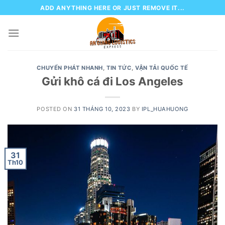
Skip
ADD ANYTHING HERE OR JUST REMOVE IT...
to
content
CHUYỂN PHÁT NHANH
,
TIN TỨC
,
VẬN TẢI QUỐC TẾ
Gửi khô cá đi Los Angeles
POSTED ON
31 THÁNG 10, 2023
BY
IPL_HUAHUONG
31
Th10