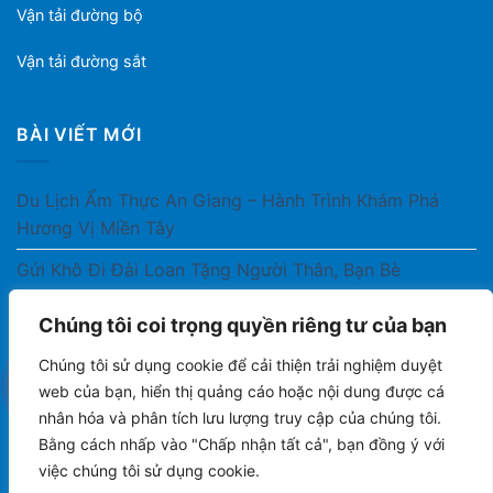
Vận tải đường bộ
Vận tải đường sắt
BÀI VIẾT MỚI
Du Lịch Ẩm Thực An Giang – Hành Trình Khám Phá
Hương Vị Miền Tây
Gửi Khô Đi Đài Loan Tặng Người Thân, Bạn Bè
Gửi Thuốc Cho Người Thân Ở Nước Ngoài Có Được
Chúng tôi coi trọng quyền riêng tư của bạn
Không?
Chúng tôi sử dụng cookie để cải thiện trải nghiệm duyệt
Gửi Công Văn, Tài Liệu Hỏa Tốc Từ Nam Ra Bắc
web của bạn, hiển thị quảng cáo hoặc nội dung được cá
nhân hóa và phân tích lưu lượng truy cập của chúng tôi.
Gửi Cà Phê Đóng Gói Sang Áo Có Được Không?
Bằng cách nhấp vào "Chấp nhận tất cả", bạn đồng ý với
việc chúng tôi sử dụng cookie.