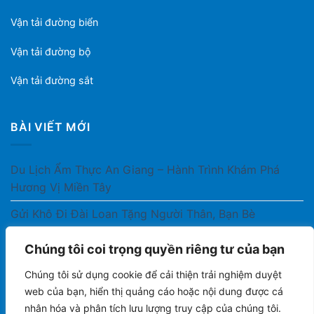
Vận tải đường biển
Vận tải đường bộ
Vận tải đường sắt
BÀI VIẾT MỚI
Du Lịch Ẩm Thực An Giang – Hành Trình Khám Phá
Hương Vị Miền Tây
Gửi Khô Đi Đài Loan Tặng Người Thân, Bạn Bè
Gửi Thuốc Cho Người Thân Ở Nước Ngoài Có Được
Chúng tôi coi trọng quyền riêng tư của bạn
Không?
Chúng tôi sử dụng cookie để cải thiện trải nghiệm duyệt
Gửi Công Văn, Tài Liệu Hỏa Tốc Từ Nam Ra Bắc
web của bạn, hiển thị quảng cáo hoặc nội dung được cá
nhân hóa và phân tích lưu lượng truy cập của chúng tôi.
Gửi Cà Phê Đóng Gói Sang Áo Có Được Không?