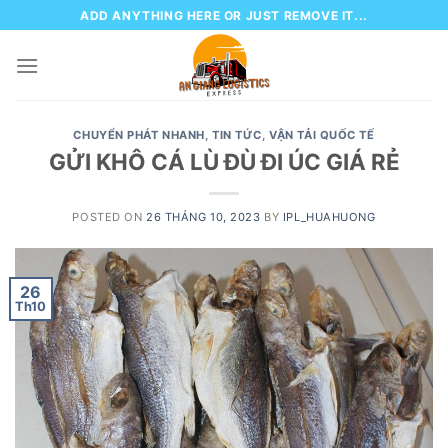
Skip
ADD ANYTHING HERE OR JUST REMOVE IT...
to
content
CHUYỂN PHÁT NHANH
,
TIN TỨC
,
VẬN TẢI QUỐC TẾ
GỬI KHÔ CÁ LÙ ĐÙ ĐI ÚC GIÁ RẺ
POSTED ON
26 THÁNG 10, 2023
BY
IPL_HUAHUONG
26
Th10