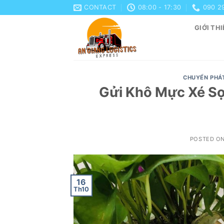
Skip
CONTACT
08:00 - 17:30
090 2
to
GIỚI THI
content
CHUYỂN PHÁ
Gửi Khô Mực Xé Sợi
POSTED O
16
Th10