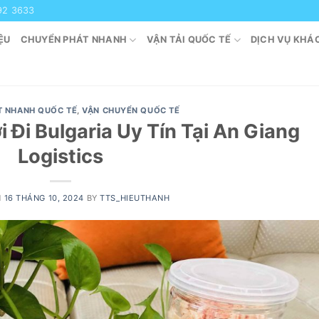
92 3633
ỆU
CHUYỂN PHÁT NHANH
VẬN TẢI QUỐC TẾ
DỊCH VỤ KHÁ
T NHANH QUỐC TẾ
,
VẬN CHUYỂN QUỐC TẾ
 Đi Bulgaria Uy Tín Tại An Giang
Logistics
N
16 THÁNG 10, 2024
BY
TTS_HIEUTHANH