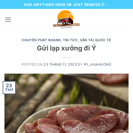
Skip
ADD ANYTHING HERE OR JUST REMOVE IT...
to
content
CHUYỂN PHÁT NHANH
,
TIN TỨC
,
VẬN TẢI QUỐC TẾ
Gửi lạp xưởng đi Ý
POSTED ON
23 THÁNG 11, 2023
BY
IPL_HUAHUONG
23
Th11