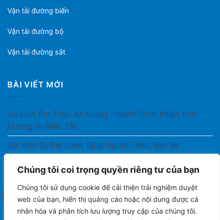
Vận tải đường biển
Vận tải đường bộ
Vận tải đường sắt
BÀI VIẾT MỚI
Du Lịch Ẩm Thực An Giang – Hành Trình Khám Phá
Hương Vị Miền Tây
Gửi Khô Đi Đài Loan Tặng Người Thân, Bạn Bè
Gửi Thuốc Cho Người Thân Ở Nước Ngoài Có Được
Chúng tôi coi trọng quyền riêng tư của bạn
Không?
Chúng tôi sử dụng cookie để cải thiện trải nghiệm duyệt
Gửi Công Văn, Tài Liệu Hỏa Tốc Từ Nam Ra Bắc
web của bạn, hiển thị quảng cáo hoặc nội dung được cá
nhân hóa và phân tích lưu lượng truy cập của chúng tôi.
Gửi Cà Phê Đóng Gói Sang Áo Có Được Không?