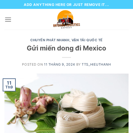
Skip
ADD ANYTHING HERE OR JUST REMOVE IT...
to
content
CHUYỂN PHÁT NHANH
,
VẬN TẢI QUỐC TẾ
Gửi miến dong đi Mexico
POSTED ON
11 THÁNG 9, 2024
BY
TTS_HIEUTHANH
11
Th9