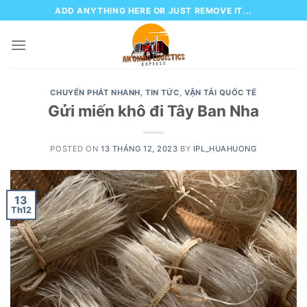
Skip
ADD ANYTHING HERE OR JUST REMOVE IT...
to
content
CHUYỂN PHÁT NHANH
,
TIN TỨC
,
VẬN TẢI QUỐC TẾ
Gửi miến khô đi Tây Ban Nha
POSTED ON
13 THÁNG 12, 2023
BY
IPL_HUAHUONG
13
Th12