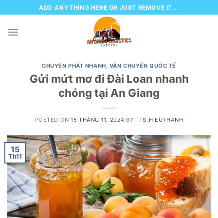
Skip
ADD ANYTHING HERE OR JUST REMOVE IT...
to
content
CHUYỂN PHÁT NHANH
,
VẬN CHUYỂN QUỐC TẾ
Gửi mứt mơ đi Đài Loan nhanh
chóng tại An Giang
POSTED ON
15 THÁNG 11, 2024
BY
TTS_HIEUTHANH
15
Th11