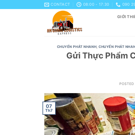
Skip
CONTACT
08:00 - 17:30
090 2
to
GIỚI THI
content
CHUYỂN PHÁT NHANH
,
CHUYỂN PHÁT NHA
Gửi Thực Phẩm C
POSTED
07
Th7