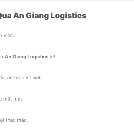
Qua An Giang Logistics
m việc.
có
An Giang Logistics
lo!
, an toàn vệ sinh.
c mất mát.
ọi thắc mắc.