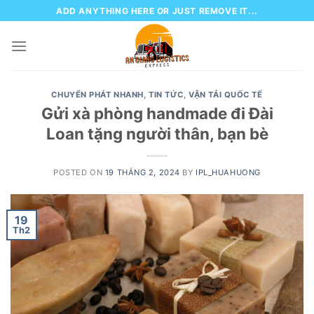
Skip
ADD ANYTHING HERE OR JUST REMOVE IT...
to
content
CHUYỂN PHÁT NHANH
,
TIN TỨC
,
VẬN TẢI QUỐC TẾ
Gửi xà phòng handmade đi Đài
Loan tặng người thân, bạn bè
POSTED ON
19 THÁNG 2, 2024
BY
IPL_HUAHUONG
19
Th2