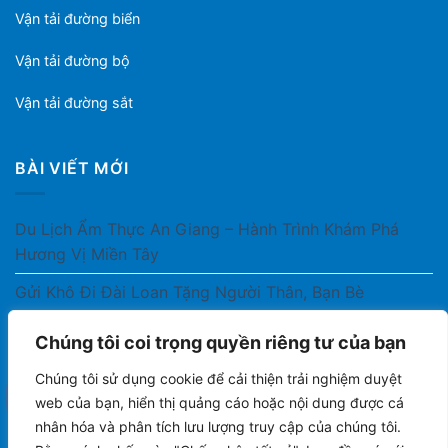
Vận tải đường biển
Vận tải đường bộ
Vận tải đường sắt
BÀI VIẾT MỚI
Du Lịch Ẩm Thực An Giang – Hành Trình Khám Phá
Hương Vị Miền Tây
Gửi Khô Đi Đài Loan Tặng Người Thân, Bạn Bè
Gửi Thuốc Cho Người Thân Ở Nước Ngoài Có Được
Chúng tôi coi trọng quyền riêng tư của bạn
Không?
Chúng tôi sử dụng cookie để cải thiện trải nghiệm duyệt
Gửi Công Văn, Tài Liệu Hỏa Tốc Từ Nam Ra Bắc
web của bạn, hiển thị quảng cáo hoặc nội dung được cá
nhân hóa và phân tích lưu lượng truy cập của chúng tôi.
Gửi Cà Phê Đóng Gói Sang Áo Có Được Không?