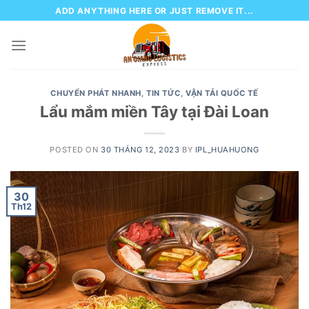
Skip
ADD ANYTHING HERE OR JUST REMOVE IT...
to
content
CHUYỂN PHÁT NHANH
,
TIN TỨC
,
VẬN TẢI QUỐC TẾ
Lẩu mắm miền Tây tại Đài Loan
POSTED ON
30 THÁNG 12, 2023
BY
IPL_HUAHUONG
30
Th12