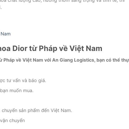
a chất lượng cao, hương thơm sang trọng và tinh tế, thì
.
t Nam
hoa Dior từ Pháp về Việt Nam
 Pháp về Việt Nam với An Giang Logistics, bạn có thể th
ợc tư vấn và báo giá.
 bạn muốn mua.
n chuyển sản phẩm đến Việt Nam.
 vận chuyển