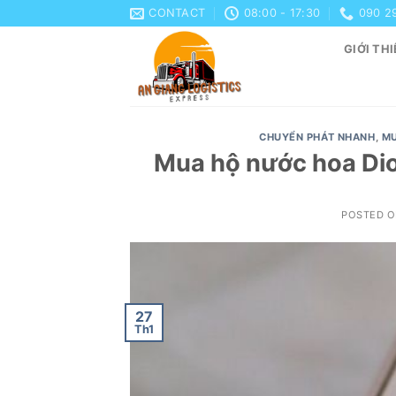
Skip
CONTACT
08:00 - 17:30
090 2
to
GIỚI THI
content
CHUYỂN PHÁT NHANH
,
MU
Mua hộ nước hoa Dio
POSTED 
27
Th1