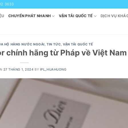
92 3633
ỆU
CHUYỂN PHÁT NHANH
VẬN TẢI QUỐC TẾ
DỊCH VỤ KHÁ
A HỘ HÀNG NƯỚC NGOÀI
,
TIN TỨC
,
VẬN TẢI QUỐC TẾ
r chính hãng từ Pháp về Việt Nam
ON
27 THÁNG 1, 2024
BY
IPL_HUAHUONG