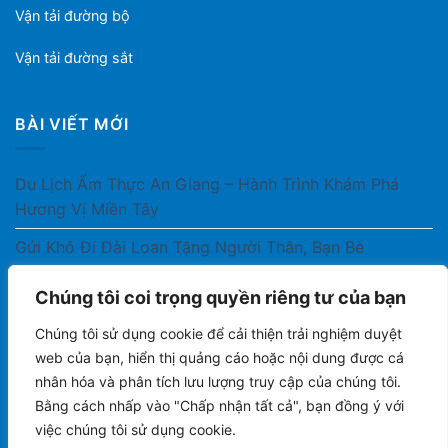
Vận tải đường bộ
Vận tải đường sắt
BÀI VIẾT MỚI
Du Lịch Ẩm Thực An Giang – Hành Trình Khám Phá
Hương Vị Miền Tây
Gửi Khô Đi Đài Loan Tặng Người Thân, Bạn Bè
Gửi Thuốc Cho Người Thân Ở Nước Ngoài Có Được
Chúng tôi coi trọng quyền riêng tư của bạn
Không?
Chúng tôi sử dụng cookie để cải thiện trải nghiệm duyệt
Gửi Công Văn, Tài Liệu Hỏa Tốc Từ Nam Ra Bắc
web của bạn, hiển thị quảng cáo hoặc nội dung được cá
nhân hóa và phân tích lưu lượng truy cập của chúng tôi.
Gửi Cà Phê Đóng Gói Sang Áo Có Được Không?
Bằng cách nhấp vào "Chấp nhận tất cả", bạn đồng ý với
việc chúng tôi sử dụng cookie.