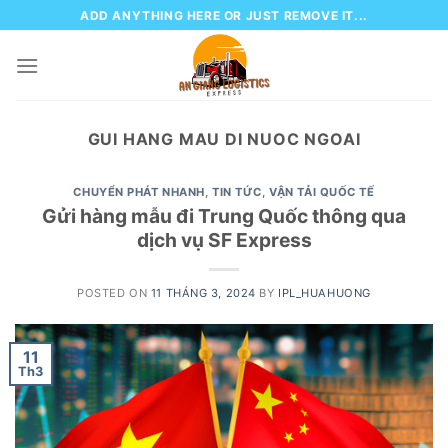
Skip
ADD ANYTHING HERE OR JUST REMOVE IT...
to
content
GUI HANG MAU DI NUOC NGOAI
CHUYỂN PHÁT NHANH
,
TIN TỨC
,
VẬN TẢI QUỐC TẾ
Gửi hàng mẫu đi Trung Quốc thông qua
dịch vụ SF Express
POSTED ON
11 THÁNG 3, 2024
BY
IPL_HUAHUONG
11
Th3