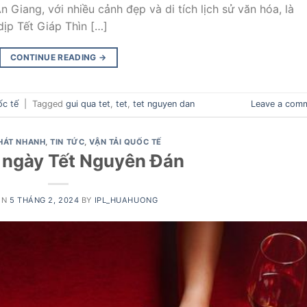
Giang, với nhiều cảnh đẹp và di tích lịch sử văn hóa, là
ịp Tết Giáp Thìn […]
CONTINUE READING
→
ốc tế
|
Tagged
gui qua tet
,
tet
,
tet nguyen dan
Leave a com
HÁT NHANH
,
TIN TỨC
,
VẬN TẢI QUỐC TẾ
 ngày Tết Nguyên Đán
ON
5 THÁNG 2, 2024
BY
IPL_HUAHUONG