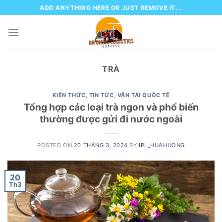
Skip
ADD ANYTHING HERE OR JUST REMOVE IT...
to
content
TRÀ
KIẾN THỨC
,
TIN TỨC
,
VẬN TẢI QUỐC TẾ
Tổng hợp các loại trà ngon và phổ biến
thường được gửi đi nước ngoài
POSTED ON
20 THÁNG 3, 2024
BY
IPL_HUAHUONG
20
Th3