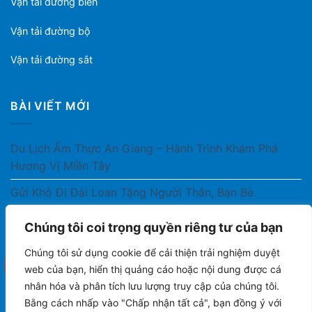
Vận tải đường biển
Vận tải đường bộ
Vận tải đường sắt
BÀI VIẾT MỚI
Du Lịch Ẩm Thực An Giang – Hành Trình Khám Phá
Hương Vị Miền Tây
Gửi Khô Đi Đài Loan Tặng Người Thân, Bạn Bè
Gửi Thuốc Cho Người Thân Ở Nước Ngoài Có Được
Chúng tôi coi trọng quyền riêng tư của bạn
Không?
Chúng tôi sử dụng cookie để cải thiện trải nghiệm duyệt
Gửi Công Văn, Tài Liệu Hỏa Tốc Từ Nam Ra Bắc
web của bạn, hiển thị quảng cáo hoặc nội dung được cá
nhân hóa và phân tích lưu lượng truy cập của chúng tôi.
Gửi Cà Phê Đóng Gói Sang Áo Có Được Không?
Bằng cách nhấp vào "Chấp nhận tất cả", bạn đồng ý với