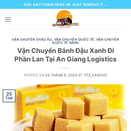
Skip
ADD ANYTHING HERE OR JUST REMOVE IT...
to
content
VẬN CHUYỂN CHÂU ÂU
,
VẬN CHUYỂN QUỐC TẾ
,
VẬN CHUYỂN
QUỐC TẾ BÁNH
Vận Chuyển Bánh Đậu Xanh Đi
Phần Lan Tại An Giang Logistics
POSTED ON
25 THÁNG 6, 2025
BY
TTS_CANTHO
25
Th6