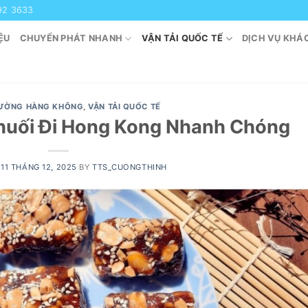
92 3633
ỆU
CHUYỂN PHÁT NHANH
VẬN TẢI QUỐC TẾ
DỊCH VỤ KHÁ
ĐƯỜNG HÀNG KHÔNG
,
VẬN TẢI QUỐC TẾ
huối Đi Hong Kong Nhanh Chóng
N
11 THÁNG 12, 2025
BY
TTS_CUONGTHINH