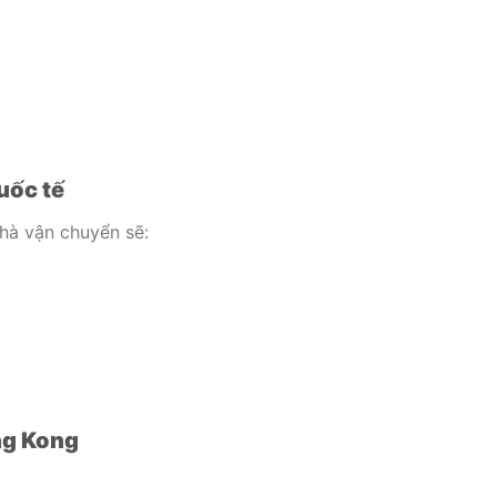
uốc tế
hà vận chuyển sẽ:
p
ng Kong