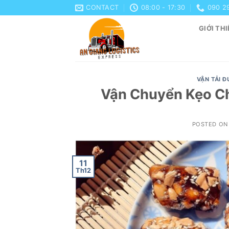
Skip
CONTACT
08:00 - 17:30
090 2
to
GIỚI THI
content
VẬN TẢI 
Vận Chuyển Kẹo C
POSTED O
11
Th12