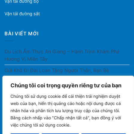
Vận tải đường bộ
Vận tải đường sắt
BÀI VIẾT MỚI
Du Lịch Ẩm Thực An Giang – Hành Trình Khám Phá
Hương Vị Miền Tây
Gửi Khô Đi Đài Loan Tặng Người Thân, Bạn Bè
Gửi Thuốc Cho Người Thân Ở Nước Ngoài Có Được
Chúng tôi coi trọng quyền riêng tư của bạn
Không?
Chúng tôi sử dụng cookie để cải thiện trải nghiệm duyệt
Gửi Công Văn, Tài Liệu Hỏa Tốc Từ Nam Ra Bắc
web của bạn, hiển thị quảng cáo hoặc nội dung được cá
nhân hóa và phân tích lưu lượng truy cập của chúng tôi.
Gửi Cà Phê Đóng Gói Sang Áo Có Được Không?
Bằng cách nhấp vào "Chấp nhận tất cả", bạn đồng ý với
việc chúng tôi sử dụng cookie.