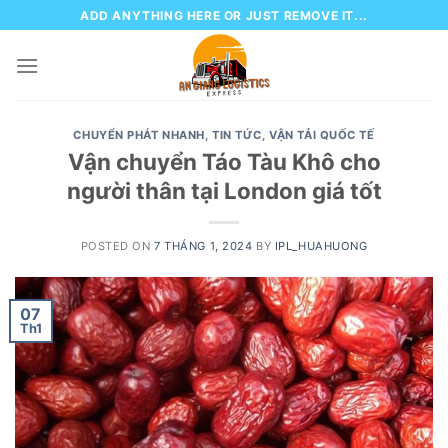
Skip
ADD ANYTHING HERE OR JUST REMOVE IT...
to
content
CHUYỂN PHÁT NHANH
,
TIN TỨC
,
VẬN TẢI QUỐC TẾ
Vận chuyển Táo Tàu Khô cho
người thân tại London giá tốt
POSTED ON
7 THÁNG 1, 2024
BY
IPL_HUAHUONG
07
Th1