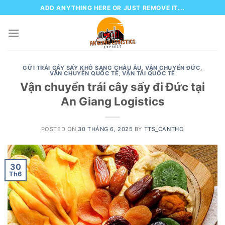
Skip
ADD ANYTHING HERE OR JUST REMOVE IT...
to
content
GỬI TRÁI CÂY SẤY KHÔ SANG CHÂU ÂU
,
VẬN CHUYỂN ĐỨC
,
VẬN CHUYỂN QUỐC TẾ
,
VẬN TẢI QUỐC TẾ
Vận chuyển trái cây sấy đi Đức tại
An Giang Logistics
POSTED ON
30 THÁNG 6, 2025
BY
TTS_CANTHO
30
Th6