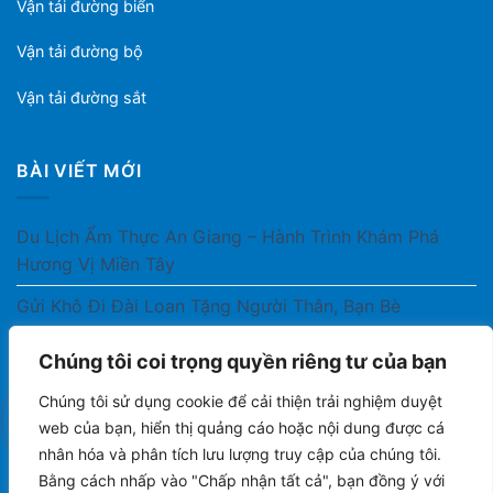
Vận tải đường biển
Vận tải đường bộ
Vận tải đường sắt
BÀI VIẾT MỚI
Du Lịch Ẩm Thực An Giang – Hành Trình Khám Phá
Hương Vị Miền Tây
Gửi Khô Đi Đài Loan Tặng Người Thân, Bạn Bè
Gửi Thuốc Cho Người Thân Ở Nước Ngoài Có Được
Chúng tôi coi trọng quyền riêng tư của bạn
Không?
Chúng tôi sử dụng cookie để cải thiện trải nghiệm duyệt
Gửi Công Văn, Tài Liệu Hỏa Tốc Từ Nam Ra Bắc
web của bạn, hiển thị quảng cáo hoặc nội dung được cá
nhân hóa và phân tích lưu lượng truy cập của chúng tôi.
Gửi Cà Phê Đóng Gói Sang Áo Có Được Không?
Bằng cách nhấp vào "Chấp nhận tất cả", bạn đồng ý với