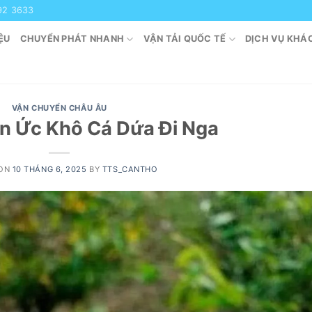
92 3633
ỆU
CHUYỂN PHÁT NHANH
VẬN TẢI QUỐC TẾ
DỊCH VỤ KHÁ
VẬN CHUYỂN CHÂU ÂU
n Ức Khô Cá Dứa Đi Nga
 ON
10 THÁNG 6, 2025
BY
TTS_CANTHO