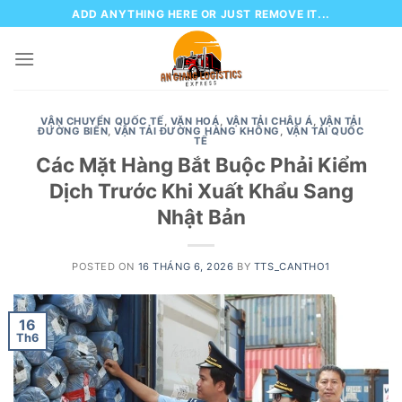
Skip
ADD ANYTHING HERE OR JUST REMOVE IT...
to
content
VẬN CHUYỂN QUỐC TẾ
,
VĂN HOÁ
,
VẬN TẢI CHÂU Á
,
VẬN TẢI
ĐƯỜNG BIỂN
,
VẬN TẢI ĐƯỜNG HÀNG KHÔNG
,
VẬN TẢI QUỐC
TẾ
Các Mặt Hàng Bắt Buộc Phải Kiểm
Dịch Trước Khi Xuất Khẩu Sang
Nhật Bản
POSTED ON
16 THÁNG 6, 2026
BY
TTS_CANTHO1
16
Th6