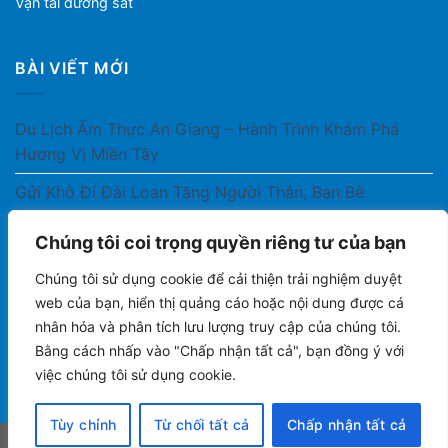
Vận tải đường sắt
BÀI VIẾT MỚI
Du Lịch Ẩm Thực An Giang – Hành Trình Khám Phá
Hương Vị Miền Tây
Gửi Khô Đi Đài Loan Tặng Người Thân, Bạn Bè
Gửi Thuốc Cho Người Thân Ở Nước Ngoài Có Được
Chúng tôi coi trọng quyền riêng tư của bạn
Không?
Chúng tôi sử dụng cookie để cải thiện trải nghiệm duyệt
Gửi Công Văn, Tài Liệu Hỏa Tốc Từ Nam Ra Bắc
web của bạn, hiển thị quảng cáo hoặc nội dung được cá
nhân hóa và phân tích lưu lượng truy cập của chúng tôi.
Gửi Cà Phê Đóng Gói Sang Áo Có Được Không?
Bằng cách nhấp vào "Chấp nhận tất cả", bạn đồng ý với
việc chúng tôi sử dụng cookie.
Tùy chỉnh
Từ chối tất cả
Chấp nhận tất cả
Copyright 2026 ©
AN GIANG LOGISTICS