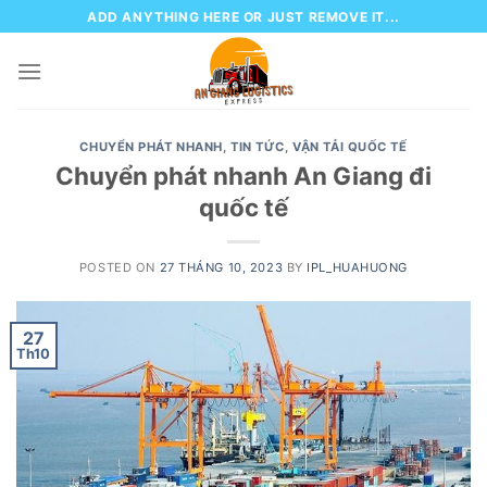
Skip
ADD ANYTHING HERE OR JUST REMOVE IT...
to
content
CHUYỂN PHÁT NHANH
,
TIN TỨC
,
VẬN TẢI QUỐC TẾ
Chuyển phát nhanh An Giang đi
quốc tế
POSTED ON
27 THÁNG 10, 2023
BY
IPL_HUAHUONG
27
Th10