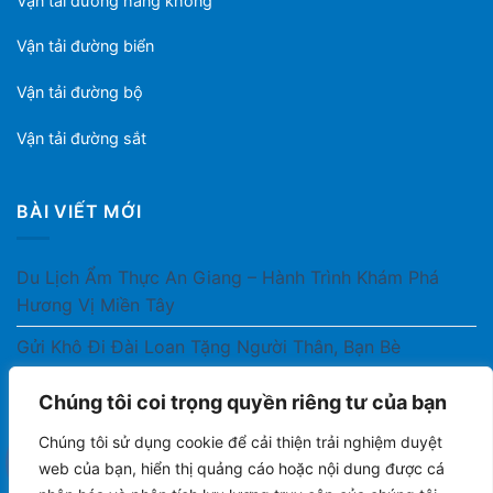
Vận tải đường hàng không
Vận tải đường biển
Vận tải đường bộ
Vận tải đường sắt
BÀI VIẾT MỚI
Du Lịch Ẩm Thực An Giang – Hành Trình Khám Phá
Hương Vị Miền Tây
Gửi Khô Đi Đài Loan Tặng Người Thân, Bạn Bè
Gửi Thuốc Cho Người Thân Ở Nước Ngoài Có Được
Chúng tôi coi trọng quyền riêng tư của bạn
Không?
Chúng tôi sử dụng cookie để cải thiện trải nghiệm duyệt
Gửi Công Văn, Tài Liệu Hỏa Tốc Từ Nam Ra Bắc
web của bạn, hiển thị quảng cáo hoặc nội dung được cá