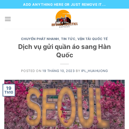
Skip
ADD ANYTHING HERE OR JUST REMOVE IT...
to
content
CHUYỂN PHÁT NHANH
,
TIN TỨC
,
VẬN TẢI QUỐC TẾ
Dịch vụ gửi quần áo sang Hàn
Quốc
POSTED ON
19 THÁNG 10, 2023
BY
IPL_HUAHUONG
19
Th10