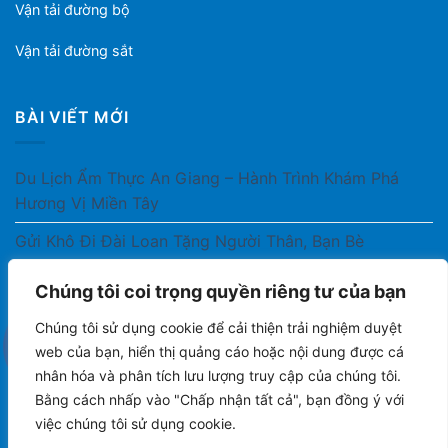
Vận tải đường bộ
Vận tải đường sắt
BÀI VIẾT MỚI
Du Lịch Ẩm Thực An Giang – Hành Trình Khám Phá
Hương Vị Miền Tây
Gửi Khô Đi Đài Loan Tặng Người Thân, Bạn Bè
Gửi Thuốc Cho Người Thân Ở Nước Ngoài Có Được
Chúng tôi coi trọng quyền riêng tư của bạn
Không?
Chúng tôi sử dụng cookie để cải thiện trải nghiệm duyệt
Gửi Công Văn, Tài Liệu Hỏa Tốc Từ Nam Ra Bắc
web của bạn, hiển thị quảng cáo hoặc nội dung được cá
nhân hóa và phân tích lưu lượng truy cập của chúng tôi.
Gửi Cà Phê Đóng Gói Sang Áo Có Được Không?
Bằng cách nhấp vào "Chấp nhận tất cả", bạn đồng ý với
việc chúng tôi sử dụng cookie.