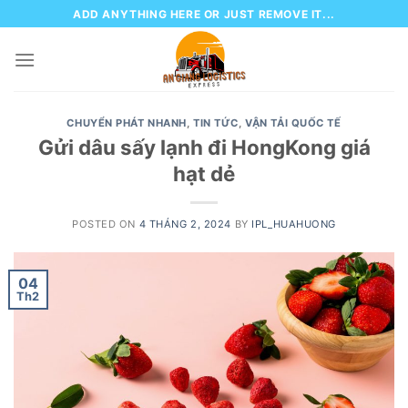
Skip
ADD ANYTHING HERE OR JUST REMOVE IT...
to
content
CHUYỂN PHÁT NHANH
,
TIN TỨC
,
VẬN TẢI QUỐC TẾ
Gửi dâu sấy lạnh đi HongKong giá
hạt dẻ
POSTED ON
4 THÁNG 2, 2024
BY
IPL_HUAHUONG
04
Th2