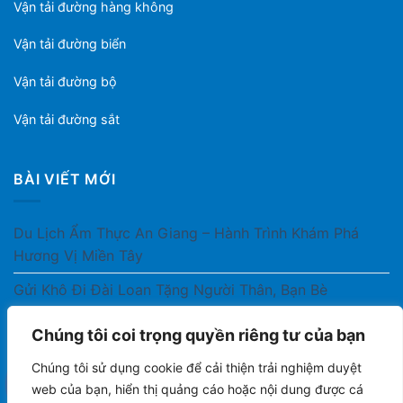
Vận tải đường hàng không
Vận tải đường biển
Vận tải đường bộ
Vận tải đường sắt
BÀI VIẾT MỚI
Du Lịch Ẩm Thực An Giang – Hành Trình Khám Phá
Hương Vị Miền Tây
Gửi Khô Đi Đài Loan Tặng Người Thân, Bạn Bè
Gửi Thuốc Cho Người Thân Ở Nước Ngoài Có Được
Chúng tôi coi trọng quyền riêng tư của bạn
Không?
Chúng tôi sử dụng cookie để cải thiện trải nghiệm duyệt
Gửi Công Văn, Tài Liệu Hỏa Tốc Từ Nam Ra Bắc
web của bạn, hiển thị quảng cáo hoặc nội dung được cá