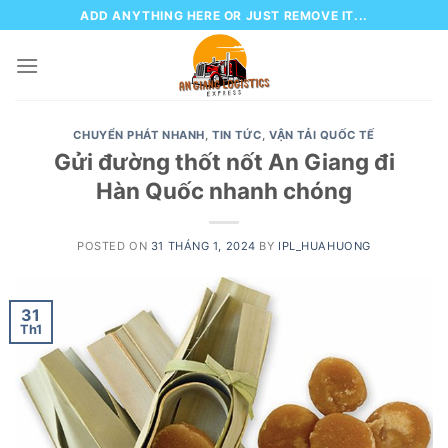
Skip
ADD ANYTHING HERE OR JUST REMOVE IT...
to
content
CHUYỂN PHÁT NHANH
,
TIN TỨC
,
VẬN TẢI QUỐC TẾ
Gửi đường thốt nốt An Giang đi
Hàn Quốc nhanh chóng
POSTED ON
31 THÁNG 1, 2024
BY
IPL_HUAHUONG
31
Th1