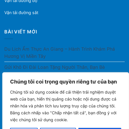
Vận tải đường bộ
Vận tải đường sắt
BÀI VIẾT MỚI
Du Lịch Ẩm Thực An Giang – Hành Trình Khám Phá
Hương Vị Miền Tây
Gửi Khô Đi Đài Loan Tặng Người Thân, Bạn Bè
Gửi Thuốc Cho Người Thân Ở Nước Ngoài Có Được
Chúng tôi coi trọng quyền riêng tư của bạn
Không?
Chúng tôi sử dụng cookie để cải thiện trải nghiệm duyệt
Gửi Công Văn, Tài Liệu Hỏa Tốc Từ Nam Ra Bắc
web của bạn, hiển thị quảng cáo hoặc nội dung được cá
nhân hóa và phân tích lưu lượng truy cập của chúng tôi.
Gửi Cà Phê Đóng Gói Sang Áo Có Được Không?
Bằng cách nhấp vào "Chấp nhận tất cả", bạn đồng ý với
việc chúng tôi sử dụng cookie.