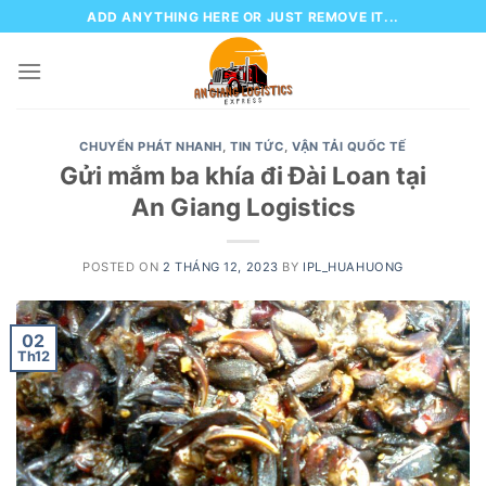
Skip
ADD ANYTHING HERE OR JUST REMOVE IT...
to
content
CHUYỂN PHÁT NHANH
,
TIN TỨC
,
VẬN TẢI QUỐC TẾ
Gửi mắm ba khía đi Đài Loan tại
An Giang Logistics
POSTED ON
2 THÁNG 12, 2023
BY
IPL_HUAHUONG
02
Th12