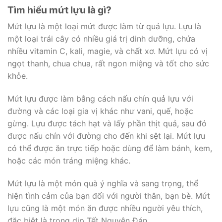
Tìm hiểu mứt lựu là gì?
Mứt lựu là một loại mứt được làm từ quả lựu. Lựu là
một loại trái cây có nhiều giá trị dinh dưỡng, chứa
nhiều vitamin C, kali, magie, và chất xơ. Mứt lựu có vị
ngọt thanh, chua chua, rất ngon miệng và tốt cho sức
khỏe.
Mứt lựu được làm bằng cách nấu chín quả lựu với
đường và các loại gia vị khác như vani, quế, hoặc
gừng. Lựu được tách hạt và lấy phần thịt quả, sau đó
được nấu chín với đường cho đến khi sệt lại. Mứt lựu
có thể được ăn trực tiếp hoặc dùng để làm bánh, kem,
hoặc các món tráng miệng khác.
Mứt lựu là một món quà ý nghĩa và sang trọng, thể
hiện tình cảm của bạn đối với người thân, bạn bè. Mứt
lựu cũng là một món ăn được nhiều người yêu thích,
đặc biệt là trong dịp Tết Nguyên Đán.