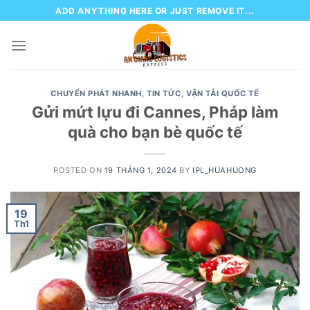
Skip
ADD ANYTHING HERE OR JUST REMOVE IT...
to
content
CHUYỂN PHÁT NHANH
,
TIN TỨC
,
VẬN TẢI QUỐC TẾ
Gửi mứt lựu đi Cannes, Pháp làm
quà cho bạn bè quốc tế
POSTED ON
19 THÁNG 1, 2024
BY
IPL_HUAHUONG
19
Th1