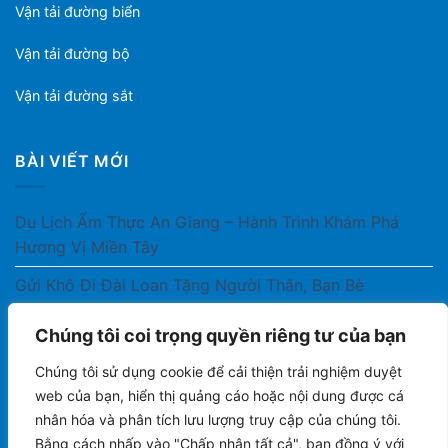
Vận tải đường biển
Vận tải đường bộ
Vận tải đường sắt
BÀI VIẾT MỚI
Du Lịch Ẩm Thực An Giang – Hành Trình Khám Phá
Hương Vị Miền Tây
Gửi Khô Đi Đài Loan Tặng Người Thân, Bạn Bè
Gửi Thuốc Cho Người Thân Ở Nước Ngoài Có Được
Chúng tôi coi trọng quyền riêng tư của bạn
Không?
Chúng tôi sử dụng cookie để cải thiện trải nghiệm duyệt
Gửi Công Văn, Tài Liệu Hỏa Tốc Từ Nam Ra Bắc
web của bạn, hiển thị quảng cáo hoặc nội dung được cá
nhân hóa và phân tích lưu lượng truy cập của chúng tôi.
Gửi Cà Phê Đóng Gói Sang Áo Có Được Không?
Bằng cách nhấp vào "Chấp nhận tất cả", bạn đồng ý với