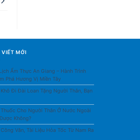
 VIẾT MỚI
Lịch Ẩm Thực An Giang – Hành Trình
m Phá Hương Vị Miền Tây
 Khô Đi Đài Loan Tặng Người Thân, Bạn
 Thuốc Cho Người Thân Ở Nước Ngoài
Được Không?
 Công Văn, Tài Liệu Hỏa Tốc Từ Nam Ra