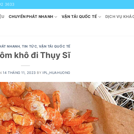
92 3633
ỆU
CHUYỂN PHÁT NHANH
VẬN TẢI QUỐC TẾ
DỊCH VỤ KHÁ
HÁT NHANH
,
TIN TỨC
,
VẬN TẢI QUỐC TẾ
tôm khô đi Thụy Sĩ
ON
14 THÁNG 11, 2023
BY
IPL_HUAHUONG