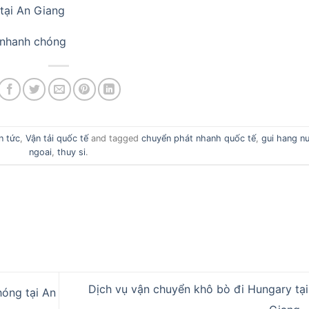
tại An Giang
 nhanh chóng
n tức
,
Vận tải quốc tế
and tagged
chuyển phát nhanh quốc tế
,
gui hang n
ngoai
,
thuy si
.
Dịch vụ vận chuyển khô bò đi Hungary tại
óng tại An