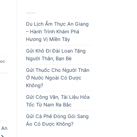
BÀI VIẾT MỚI
Du Lịch Ẩm Thực An Giang
– Hành Trình Khám Phá
Hương Vị Miền Tây
Gửi Khô Đi Đài Loan Tặng
Người Thân, Bạn Bè
uoc
Gửi Thuốc Cho Người Thân
Ở Nước Ngoài Có Được
Không?
Gửi Công Văn, Tài Liệu Hỏa
Tốc Từ Nam Ra Bắc
Gửi Cà Phê Đóng Gói Sang
Áo Có Được Không?
 An