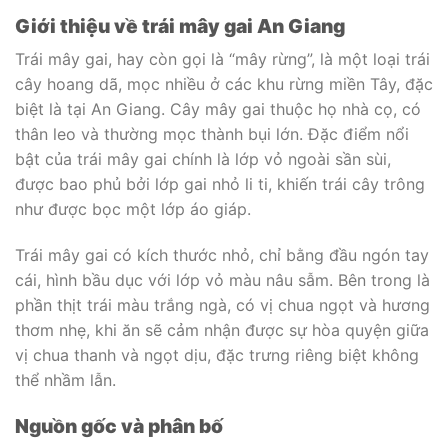
Giới thiệu về trái mây gai An Giang
Trái mây gai, hay còn gọi là “mây rừng”, là một loại trái
cây hoang dã, mọc nhiều ở các khu rừng miền Tây, đặc
biệt là tại An Giang. Cây mây gai thuộc họ nhà cọ, có
thân leo và thường mọc thành bụi lớn. Đặc điểm nổi
bật của trái mây gai chính là lớp vỏ ngoài sần sùi,
được bao phủ bởi lớp gai nhỏ li ti, khiến trái cây trông
như được bọc một lớp áo giáp.
Trái mây gai có kích thước nhỏ, chỉ bằng đầu ngón tay
cái, hình bầu dục với lớp vỏ màu nâu sẫm. Bên trong là
phần thịt trái màu trắng ngà, có vị chua ngọt và hương
thơm nhẹ, khi ăn sẽ cảm nhận được sự hòa quyện giữa
vị chua thanh và ngọt dịu, đặc trưng riêng biệt không
thể nhầm lẫn.
Nguồn gốc và phân bố