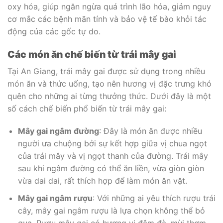
oxy hóa, giúp ngăn ngừa quá trình lão hóa, giảm nguy
cơ mắc các bệnh mãn tính và bảo vệ tế bào khỏi tác
động của các gốc tự do.
Các món ăn chế biến từ trái mây gai
Tại An Giang, trái mây gai được sử dụng trong nhiều
món ăn và thức uống, tạo nên hương vị đặc trưng khó
quên cho những ai từng thưởng thức. Dưới đây là một
số cách chế biến phổ biến từ trái mây gai:
Mây gai ngâm đường
: Đây là món ăn được nhiều
người ưa chuộng bởi sự kết hợp giữa vị chua ngọt
của trái mây và vị ngọt thanh của đường. Trái mây
sau khi ngâm đường có thể ăn liền, vừa giòn giòn
vừa dai dai, rất thích hợp để làm món ăn vặt.
Mây gai ngâm rượu
: Với những ai yêu thích rượu trái
cây, mây gai ngâm rượu là lựa chọn không thể bỏ
qua. Rượu mây gai có hương vị đậm đà, mùi thơm