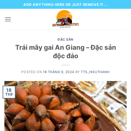
Skip
ADD ANYTHING HERE OR JUST REMOVE IT...
to
content
ĐẶC SẢN
Trái mây gai An Giang – Đặc sản
độc đáo
POSTED ON
18 THÁNG 9, 2024
BY
TTS_HIEUTHANH
18
Th9