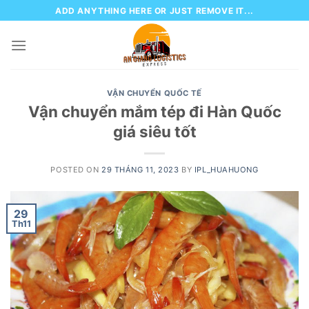
Skip
ADD ANYTHING HERE OR JUST REMOVE IT...
to
content
VẬN CHUYỂN QUỐC TẾ
Vận chuyển mắm tép đi Hàn Quốc
giá siêu tốt
POSTED ON
29 THÁNG 11, 2023
BY
IPL_HUAHUONG
29
Th11